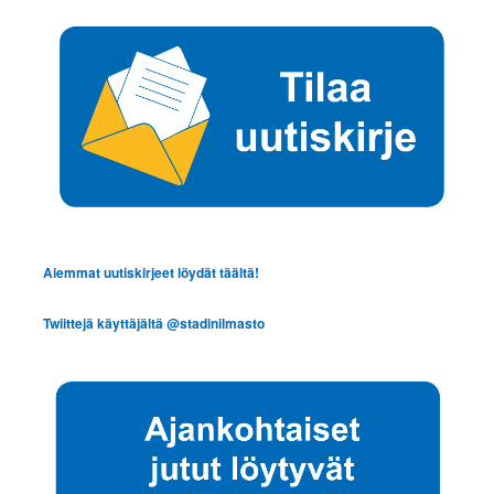
Aiemmat uutiskirjeet löydät täältä!
Twiittejä käyttäjältä @stadinilmasto