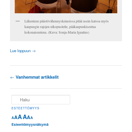
Liikenteen päästövähennyskeinoissa pitää usein katsoa myös
kaupungin rajojen ulkopuolelle, pääkaupunkiseutua
kokonaisuutena. (Kuva: Sonja-Maria Ignatius)
Lue loppuun
→
Artikkelien
←
Vanhemmat artikkelit
selaus
Haku
ESTEETTÖMYYS
A
A
A
A
A
A
Esteettömyysnäkymä