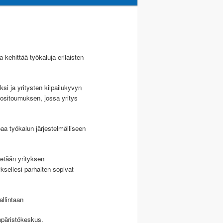
 kehittää työkaluja erilaisten
i ja yritysten kilpailukyvyn
tositoumuksen, jossa yritys
oaa työkalun järjestelmälliseen
tetään yrityksen
ksellesi parhaiten sopivat
llintaan
mpäristökeskus.