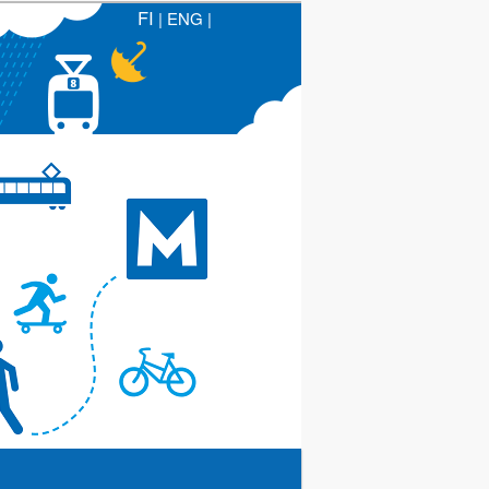
FI
|
ENG
|