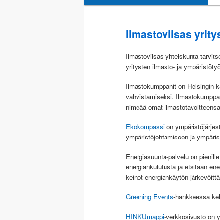
sisältöön
toissijaiseen
Ilmastoviisas yrity
sisältöön
Ilmastoviisas yhteiskunta tarvits
yritysten ilmasto- ja ympäristötyö
Ilmastokumppanit on Helsingin ka
vahvistamiseksi. Ilmastokumppanei
nimeää omat ilmastotavoitteensa
Ekokompassi
on ympäristöjärjest
ympäristöjohtamiseen ja ympäris
Energiasuunta-palvelu on pienille 
energiankulutusta ja etsitään ene
keinot energiankäytön järkevöitt
Greening Events
-hankkeessa keh
HINKUmappi
-verkkosivusto on y