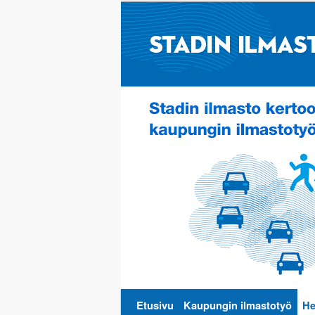
Päävalikko
Etusivu
Kaupungin ilmastotyö
He
Siirry
Siirry