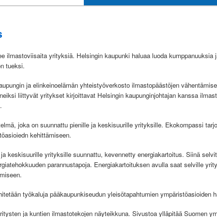
s
ee ilmastoviisaita yrityksiä. Helsingin kaupunki haluaa luoda kumppanuuksia ja
n tueksi.
upungin ja elinkeinoelämän yhteistyöverkosto ilmastopäästöjen vähentämiseks
ksi liittyvät yritykset kirjoittavat Helsingin kaupunginjohtajan kanssa ilmas
.
elmä, joka on suunnattu pienille ja keskisuurille yrityksille. Ekokompassi tarj
töasioiedn kehittämiseen.
ja keskisuurille yrityksille suunnattu, kevennetty energiakartoitus. Siinä selvi
rgiatehokkuuden parannustapoja. Energiakartoituksen avulla saat selville yrity
ämiseen.
itetään työkaluja pääkaupunkiseudun yleisötapahtumien ympäristöasioiden ha
ritysten ja kuntien ilmastotekojen näyteikkuna. Sivustoa ylläpitää Suomen y