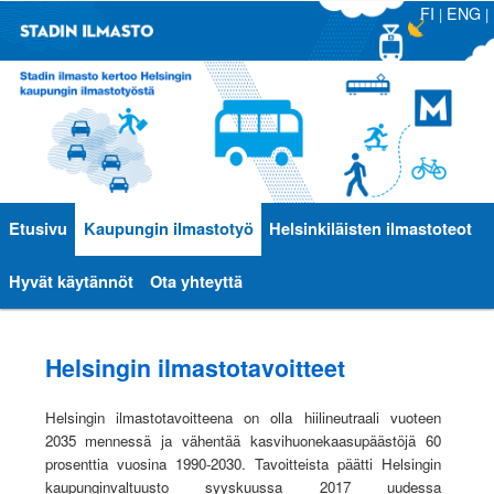
FI
ENG
|
|
Päävalikko
Etusivu
Siirry
Siirry
Kaupungin ilmastotyö
Helsinkiläisten ilmastoteot
sisältöön
toissijaiseen
Hyvät käytännöt
Ota yhteyttä
sisältöön
Helsingin ilmastotavoitteet
Helsingin ilmastotavoitteena on olla hiilineutraali vuoteen
2035 mennessä ja vähentää kasvihuonekaasupäästöjä 60
prosenttia vuosina 1990-2030. Tavoitteista päätti Helsingin
kaupunginvaltuusto syyskuussa 2017 uudessa