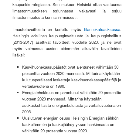
kaupunkistrategiassa. Sen mukaan Helsinki ottaa vastuunsa
ilmastonmuutoksen torjunnassa vakavasti ja torjuu
ilmastonmuutosta kunnianhimoisesti.
Ilmastotavoitteista on kerrottu myös
tilannekatsauksessa
.
Helsingin edellinen kaupunginvaltuusto ja kaupunginhallitus
(2013-2017) asettivat tavoitteet vuodelle 2020, ja ne ovat
myös voimassa uusien pidemmän aikavälin tavoitteiden
lisäksi:
Kasvihuonekaasupäästöt ovat alentuneet vähintään 30
prosenttia vuoteen 2020 mennessä. Mittarina käytetään
kulutusperäisesti laskettuja kasvihuonekaasupäästöjä ja
vertailuvuotena on 1990.
Energiatehokkuus on parantunut vähintään 20 prosenttia
vuoteen 2020 mennessä. Mittarina käytetään
asukaskohtaista energiankulutusta ja vertailuvuotena on
2005.
Uusiutuvan energian osuus Helsingin Energian sähkön,
kaukolämmön ja kaukojäähdytyksen hankinnasta on
vähintään 20 prosenttia vuonna 2020.