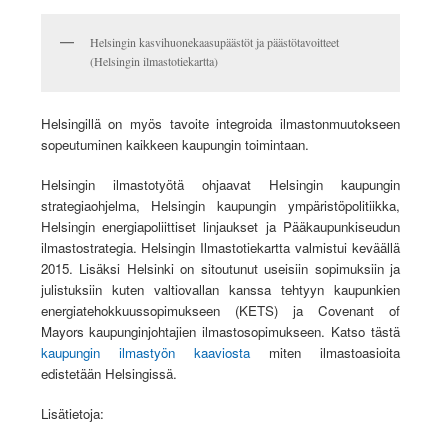
Helsingin kasvihuonekaasupäästöt ja päästötavoitteet
(Helsingin ilmastotiekartta)
Helsingillä on myös tavoite integroida ilmastonmuutokseen
sopeutuminen kaikkeen kaupungin toimintaan.
Helsingin ilmastotyötä ohjaavat Helsingin kaupungin
strategiaohjelma, Helsingin kaupungin ympäristöpolitiikka,
Helsingin energiapoliittiset linjaukset ja Pääkaupunkiseudun
ilmastostrategia. Helsingin Ilmastotiekartta valmistui keväällä
2015. Lisäksi Helsinki on sitoutunut useisiin sopimuksiin ja
julistuksiin kuten valtiovallan kanssa tehtyyn kaupunkien
energiatehokkuussopimukseen (KETS) ja Covenant of
Mayors kaupunginjohtajien ilmastosopimukseen. Katso tästä
kaupungin ilmastyön kaaviosta
miten ilmastoasioita
edistetään Helsingissä.
Lisätietoja: