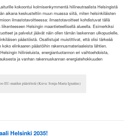
iturille kokoontui kolmisenkymmentä hiilineutraalista Helsingistä
ivän aikana keskusteltiin muun muassa siitä, miten helsinkiläisten
mioon ilmastotavoitteessa: ilmastotavoitteet kohdistuvat tällä
liikenteeseen Helsingin maantieteellisellä alueella. Esimerkiksi
tuotteet ja palvelut jäävät näin ollen tämän laskennan ulkopuolelle,
inkiläisen päästöistä. Osallistujat muistittivat, että olisi tärkeää
koko elinkaaren päästöihin rakennusmateriaaleista lähtien.
singin hiilinieluista, energiantuotannon eri vaihtoehdoista,
hjauksesta ja vanhan rakennuskannan energiatehokkuuden
oo EU-maiden päästöistä (Kuva: Sonja-Maria Ignatius)
aali Helsinki 2035!