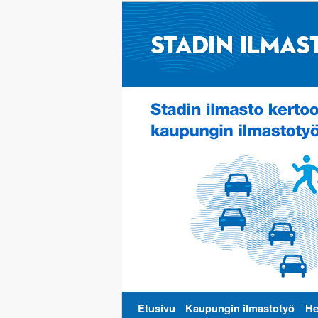
Päävalikko
Etusivu
Kaupungin ilmastotyö
He
Siirry
Siirry