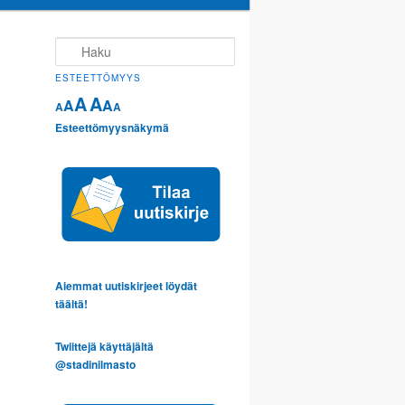
Haku
ESTEETTÖMYYS
A
A
A
A
A
A
Esteettömyysnäkymä
Aiemmat uutiskirjeet löydät
täältä!
Twiittejä käyttäjältä
@stadinilmasto