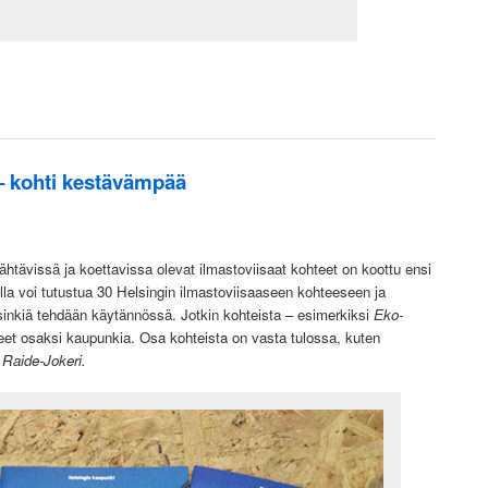
 – kohti kestävämpää
htävissä ja koettavissa olevat ilmastoviisaat kohteet on koottu ensi
ulla voi tutustua 30 Helsingin ilmastoviisaaseen kohteeseen ja
elsinkiä tehdään käytännössä. Jotkin kohteista – esimerkiksi
Eko-
eet osaksi kaupunkia. Osa kohteista on vasta tulossa, kuten
a Raide-Jokeri
.