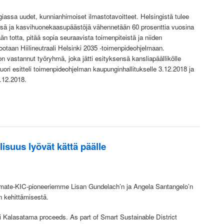
iassa uudet, kunnianhimoiset ilmastotavoitteet. Helsingistä tulee
essä ja kasvihuonekaasupäästöjä vähennetään 60 prosenttia vuosina
än totta, pitää sopia seuraavista toimenpiteistä ja niiden
ootaan Hiilineutraali Helsinki 2035 -toimenpideohjelmaan.
 vastannut työryhmä, joka jätti esityksensä kansliapäällikölle
ri esitteli toimenpideohjelman kaupunginhallitukselle 3.12.2018 ja
.12.2018.
lisuus lyövät kättä päälle
mate-KIC-pioneeriemme Lisan Gundelach’n ja Angela Santangelo’n
 kehittämisestä.
 Kalasatama proceeds. As part of Smart Sustainable District