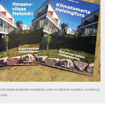
estävämpää kaupunkisuunnittelua -esite on julkaistu suomeksi, ruotsiksi ja
Läspä.