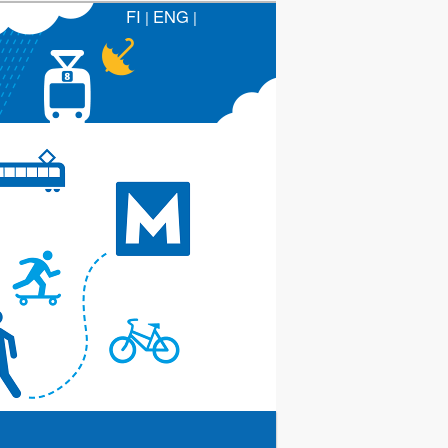
FI
ENG
|
|