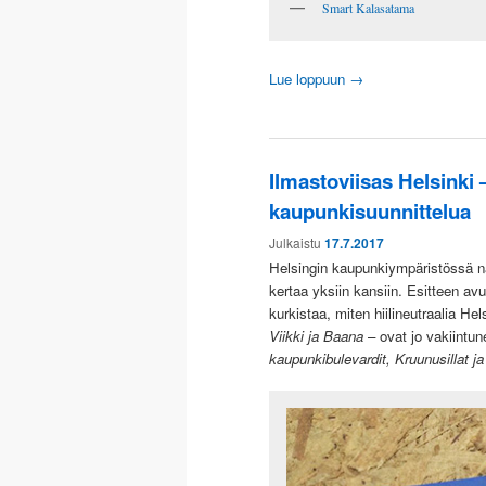
Smart Kalasatama
Lue loppuun
→
Ilmastoviisas Helsinki
kaupunkisuunnittelua
Julkaistu
17.7.2017
Helsingin kaupunkiympäristössä nä
kertaa yksiin kansiin. Esitteen av
kurkistaa, miten hiilineutraalia H
Viikki ja Baana
– ovat jo vakiintun
kaupunkibulevardit, Kruunusillat j