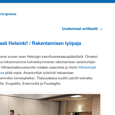
ria Ignatius
Uudemmat artikkelit
→
aali Helsinki! / Rakentamisen työpaja
avat suuren osan Helsingin kasvihuonekaasupäästöistä. Onneksi
uussa kokoonnuimme kolmenkymmenen rakentamisen asiantuntijan
hiilineutraalisuustavoite voidaan saavuttaa ja mistä
Hiilineutraali
ssa
pitää sopia. Asiantuntijat työstivät haluamiaan
mmiksi toimenpiteiksi. Tilaisuudessa kuultiin pitchit kolmelta
lta: Ecopalilta, Enermixiltä ja Fourdegilta.