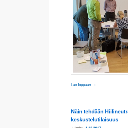
Lue loppuun
→
Näin tehdään Hiilineutra
keskustelutilaisuus
Julkaistu
1.12.2017