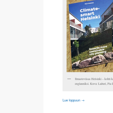
Ilmastoviisas Helsinki – kohti k
englanniksi. Kuva: Laituri, Pia 
Lue loppuun
→