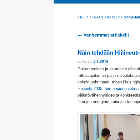
sisältöön
toissijaiseen
Sonja-Ma
KIRJOITTAJAN ARKISTOT:
sisältöön
Artikkelien
←
Vanhemmat artikkelit
selaus
Näin tehdään Hiilineutr
Julkaistu
2.1.2018
Rakentaminen ja asuminen aiheutt
ratkaisujakin on paljon. Jouluk
voimin pohtimaan, miten Helsingin 
Helsinki 2035 -toimenpideohjelma
päästövähennysideoita konkreettise
fiksujen energiaratkaisujen tarjoaja