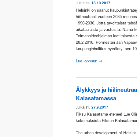
Julkaistu
18.10.2017
Helsinki on saanut kaupunkistrateg
hiilineutraali vuoteen 2035 menn
1990-2030. Jotta tavoitteista tehdä
aikatauluista ja vastuista. Nämä k
Toimenpideohjelman laatimisesta on
28.2.2018. Pormestari Jan Vapaavuo
kaupunginhallitus hyväksyi sen 10
Lue loppuun
→
Älykkyys ja hiilineutraa
Kalasatamassa
Julkaistu
27.9.2017
Fiksu Kalasatama etenee! Lue Cli
kokemuksista Fiksun Kalasataman
The urban development of Helsinki