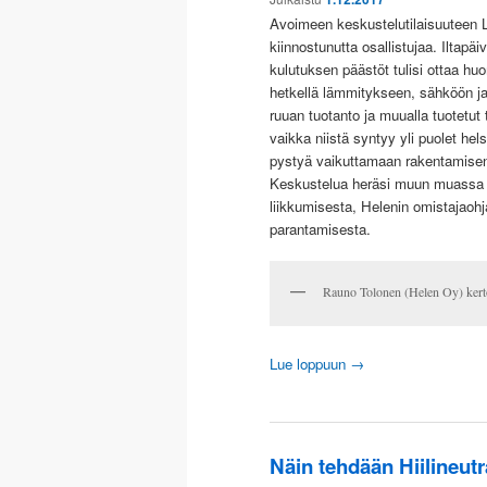
Avoimeen keskustelutilaisuuteen La
kiinnostunutta osallistujaa. Iltapä
kulutuksen päästöt tulisi ottaa huo
hetkellä lämmitykseen, sähköön ja 
ruuan tuotanto ja muualla tuotetut 
vaikka niistä syntyy yli puolet hels
pystyä vaikuttamaan rakentamisen 
Keskustelua heräsi muun muassa Hel
liikkumisesta, Helenin omistajao
parantamisesta.
Rauno Tolonen (Helen Oy) kert
Lue loppuun
→
Näin tehdään Hiilineutr