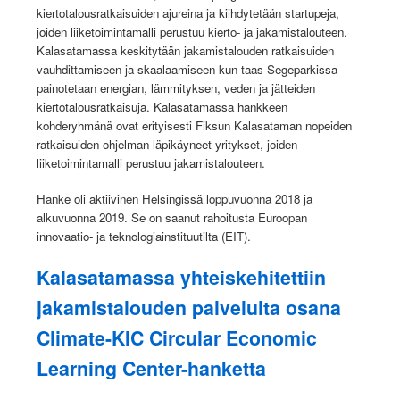
kiertotalousratkaisuiden ajureina ja kiihdytetään startupeja,
joiden liiketoimintamalli perustuu kierto- ja jakamistalouteen.
Kalasatamassa keskitytään jakamistalouden ratkaisuiden
vauhdittamiseen ja skaalaamiseen kun taas Segeparkissa
painotetaan energian, lämmityksen, veden ja jätteiden
kiertotalousratkaisuja. Kalasatamassa hankkeen
kohderyhmänä ovat erityisesti Fiksun Kalasataman nopeiden
ratkaisuiden ohjelman läpikäyneet yritykset, joiden
liiketoimintamalli perustuu jakamistalouteen.
Hanke oli aktiivinen Helsingissä loppuvuonna 2018 ja
alkuvuonna 2019. Se on saanut rahoitusta Euroopan
innovaatio- ja teknologiainstituutilta (EIT).
Kalasatamassa yhteiskehitettiin
jakamistalouden palveluita osana
Climate-KIC Circular Economic
Learning Center-hanketta