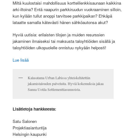
Miltä kuulostaisi mahdollisuus korttelilenkkisaunaan kaikkina
arki-iltoina? Entä naapurin parkkiruudun vuokraaminen silloin,
kun kylään tullut anoppi tarvitsee parkkipaikan? Ehkäpä
lataatte samalla kätevästi hänen sähköautonsa akut?
Hyviä uutisia: erilaisten tilojen ja muiden resurssien
jakaminen ilmaiseksi tai maksusta taloyhtiöiden sisällä ja
taloyhtiöiden ulkopuolelle onnistuu nykyään helposti!
Lue lisää
Kalasatama Urban Labissa yhteiskehitettiin
jakamistalouden palveluita. Hyviä kokemuksia jakaa
Sanna Uotila Settlementtiasunnoista.
Lisätietoja hankkeesta:
Satu Salonen
Projektiasiantuntija
Helsingin kaupunki