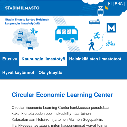
FI
|
ENG
|
Päävalikko
Etusivu
Siirry
Siirry
Kaupungin ilmastotyö
Helsinkiläisten ilmastoteot
sisältöön
toissijaiseen
Hyvät käytännöt
Ota yhteyttä
sisältöön
Circular Economic Learning Center
Circular Economic Learning Center-hankkeessa perustetaan
kaksi kiertotalouden oppimiskeskittymää, toinen
Kalasatamaan Helsinkiin ja toinen Malmön Segeparkiin.
Hankkeessa testataan, miten kaupunginosat voivat toimia