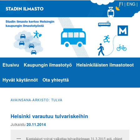
FI
|
ENG
|
Päävalikko
Etusivu
Siirry
Siirry
Kaupungin ilmastotyö
Helsinkiläisten ilmastoteot
sisältöön
toissijaiseen
Hyvät käytännöt
Ota yhteyttä
sisältöön
AVAINSANA-ARKISTO:
TULVA
Helsinki varautuu tulvariskeihin
Julkaistu
20.11.2014
Kuntalaiset voivat vaikuttaa tulvaohjelmaan 31.3.2015 asti, ohjeet