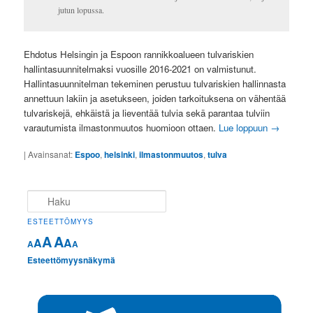
jutun lopussa.
Ehdotus Helsingin ja Espoon rannikkoalueen tulvariskien
hallintasuunnitelmaksi vuosille 2016-2021 on valmistunut.
Hallintasuunnitelman tekeminen perustuu tulvariskien hallinnasta
annettuun lakiin ja asetukseen, joiden tarkoituksena on vähentää
tulvariskejä, ehkäistä ja lieventää tulvia sekä parantaa tulviin
varautumista ilmastonmuutos huomioon ottaen.
Lue loppuun
→
|
Avainsanat:
Espoo
,
helsinki
,
ilmastonmuutos
,
tulva
Haku
ESTEETTÖMYYS
A
A
A
A
A
A
Esteettömyysnäkymä