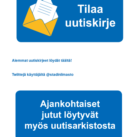
Aiemmat uutiskirjeet löydät täältä!
Twiittejä käyttäjältä @stadinilmasto