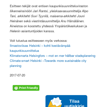
Esitteen tekijät ovat entisen kaupunkisuunnitteluviraston
liikenneinsinööri Jari Rantsi, yleiskaavasuunnittelija Alpo
Tani, arkkitehti Suvi Tyynilä, maisema-arkkitehti Jouni
Heinänen
sekä
viestintäsuunnittelija Anu Hämäläinen.
Aineistoa on koostettu yhdessä
Ympäristökeskuksen
ja
Helenin
asiantuntijoiden kanssa.
Voit tutustua esitteeseen myös verkossa:
Ilmastoviisas Helsinki – kohti kestävämpää
kaupunkisuunnittelua
Klimatsmarta Helsingfors – mot en mer hållbar stadsplanering
Climate-smart Helsinki –Towards more sustainable city
planning
2017-07-20