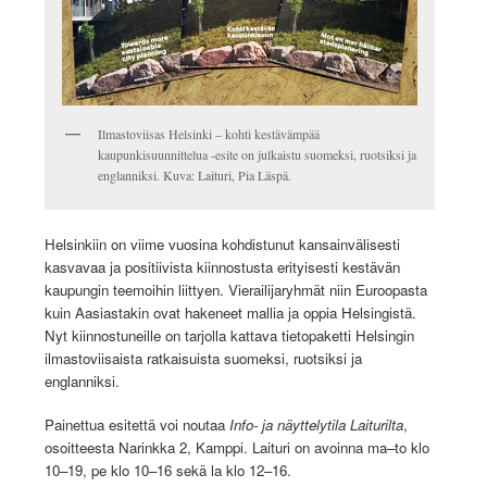
Ilmastoviisas Helsinki – kohti kestävämpää
kaupunkisuunnittelua -esite on julkaistu suomeksi, ruotsiksi ja
englanniksi. Kuva: Laituri, Pia Läspä.
Helsinkiin on viime vuosina kohdistunut kansainvälisesti
kasvavaa ja positiivista kiinnostusta erityisesti kestävän
kaupungin teemoihin liittyen. Vierailijaryhmät niin Euroopasta
kuin Aasiastakin ovat hakeneet mallia ja oppia Helsingistä.
Nyt kiinnostuneille on tarjolla kattava tietopaketti Helsingin
ilmastoviisaista ratkaisuista suomeksi, ruotsiksi ja
englanniksi.
Painettua esitettä voi noutaa
Info- ja näyttelytila Laiturilta
,
osoitteesta Narinkka 2, Kamppi. Laituri on avoinna ma–to klo
10–19, pe klo 10–16 sekä la klo 12–16.