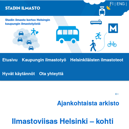
FI
|
ENG
|
Päävalikko
Etusivu
Siirry
Siirry
Kaupungin ilmastotyö
Helsinkiläisten ilmastoteot
sisältöön
toissijaiseen
Hyvät käytännöt
Ota yhteyttä
sisältöön
Artikkelien
←
Ajankohtaista arkisto
selaus
Ilmastoviisas Helsinki – kohti