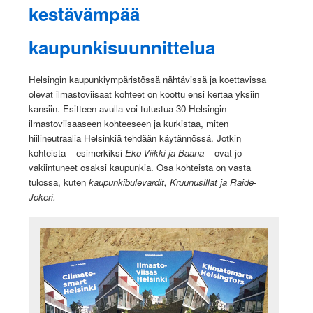
kestävämpää
kaupunkisuunnittelua
Helsingin kaupunkiympäristössä nähtävissä ja koettavissa
olevat ilmastoviisaat kohteet on koottu ensi kertaa yksiin
kansiin. Esitteen avulla voi tutustua 30 Helsingin
ilmastoviisaaseen kohteeseen ja kurkistaa, miten
hiilineutraalia Helsinkiä tehdään käytännössä. Jotkin
kohteista – esimerkiksi
Eko-Viikki ja Baana
– ovat jo
vakiintuneet osaksi kaupunkia. Osa kohteista on vasta
tulossa, kuten
kaupunkibulevardit, Kruunusillat ja Raide-
Jokeri
.