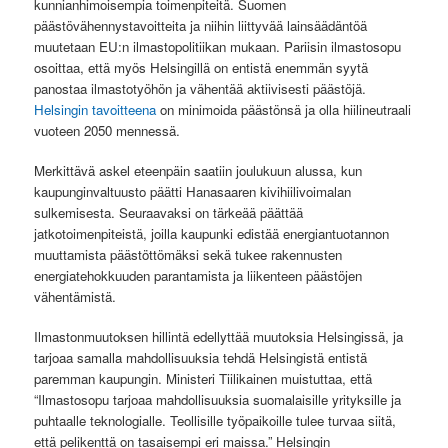
kunnianhimoisempia toimenpiteitä. Suomen
päästövähennystavoitteita ja niihin liittyvää lainsäädäntöä
muutetaan EU:n ilmastopolitiikan mukaan. Pariisin ilmastosopu
osoittaa, että myös Helsingillä on entistä enemmän syytä
panostaa ilmastotyöhön ja vähentää aktiivisesti päästöjä.
Helsingin tavoitteena
on minimoida päästönsä ja olla hiilineutraali
vuoteen 2050 mennessä.
Merkittävä askel eteenpäin saatiin joulukuun alussa, kun
kaupunginvaltuusto päätti Hanasaaren kivihiilivoimalan
sulkemisesta. Seuraavaksi on tärkeää päättää
jatkotoimenpiteistä, joilla kaupunki edistää energiantuotannon
muuttamista päästöttömäksi sekä tukee rakennusten
energiatehokkuuden parantamista ja liikenteen päästöjen
vähentämistä.
Ilmastonmuutoksen hillintä edellyttää muutoksia Helsingissä, ja
tarjoaa samalla mahdollisuuksia tehdä Helsingistä entistä
paremman kaupungin. Ministeri Tiilikainen muistuttaa, että
“Ilmastosopu tarjoaa mahdollisuuksia suomalaisille yrityksille ja
puhtaalle teknologialle. Teollisille työpaikoille tulee turvaa siitä,
että pelikenttä on tasaisempi eri maissa.” Helsingin