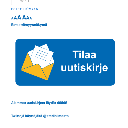
ESTEETTÖMYYS
A
A
A
A
A
A
Esteettömyysnäkymä
Aiemmat uutiskirjeet löydät täältä!
Twiittejä käyttäjältä @stadinilmasto