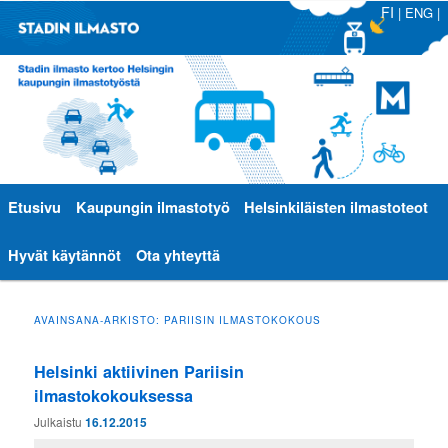
FI
|
ENG
|
Päävalikko
Etusivu
Siirry
Siirry
Kaupungin ilmastotyö
Helsinkiläisten ilmastoteot
sisältöön
toissijaiseen
Hyvät käytännöt
Ota yhteyttä
sisältöön
AVAINSANA-ARKISTO:
PARIISIN ILMASTOKOKOUS
Helsinki aktiivinen Pariisin
ilmastokokouksessa
Julkaistu
16.12.2015