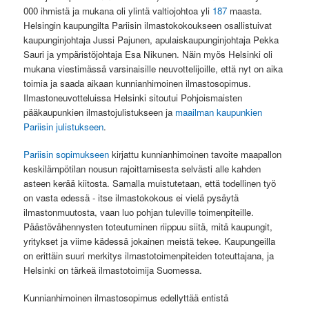
000 ihmistä ja mukana oli ylintä valtiojohtoa yli
187
maasta.
Helsingin kaupungilta Pariisin ilmastokokoukseen osallistuivat
kaupunginjohtaja Jussi Pajunen, apulaiskaupunginjohtaja Pekka
Sauri ja ympäristöjohtaja Esa Nikunen. Näin myös Helsinki oli
mukana viestimässä varsinaisille neuvottelijoille, että nyt on aika
toimia ja saada aikaan kunnianhimoinen ilmastosopimus.
Ilmastoneuvotteluissa Helsinki sitoutui Pohjoismaisten
pääkaupunkien ilmastojulistukseen ja
maailman kaupunkien
Pariisin julistukseen
.
Pariisin sopimukseen
kirjattu kunnianhimoinen tavoite maapallon
keskilämpötilan nousun rajoittamisesta selvästi alle kahden
asteen kerää kiitosta. Samalla muistutetaan, että todellinen työ
on vasta edessä - itse ilmastokokous ei vielä pysäytä
ilmastonmuutosta, vaan luo pohjan tuleville toimenpiteille.
Päästövähennysten toteutuminen riippuu siitä, mitä kaupungit,
yritykset ja viime kädessä jokainen meistä tekee. Kaupungeilla
on erittäin suuri merkitys ilmastotoimenpiteiden toteuttajana, ja
Helsinki on tärkeä ilmastotoimija Suomessa.
Kunnianhimoinen ilmastosopimus edellyttää entistä