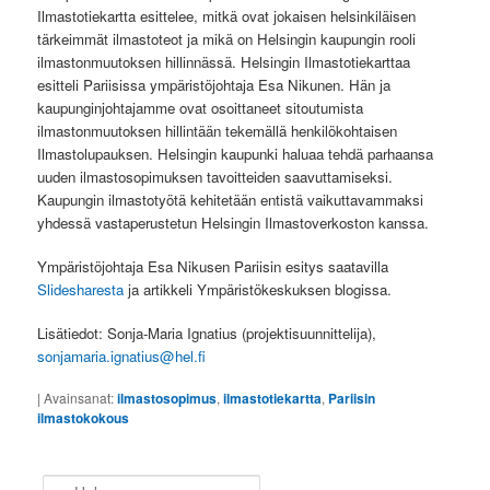
Ilmastotiekartta esittelee, mitkä ovat jokaisen helsinkiläisen
tärkeimmät ilmastoteot ja mikä on Helsingin kaupungin rooli
ilmastonmuutoksen hillinnässä. Helsingin Ilmastotiekarttaa
esitteli Pariisissa ympäristöjohtaja Esa Nikunen. Hän ja
kaupunginjohtajamme ovat osoittaneet sitoutumista
ilmastonmuutoksen hillintään tekemällä henkilökohtaisen
Ilmastolupauksen. Helsingin kaupunki haluaa tehdä parhaansa
uuden ilmastosopimuksen tavoitteiden saavuttamiseksi.
Kaupungin ilmastotyötä kehitetään entistä vaikuttavammaksi
yhdessä vastaperustetun Helsingin Ilmastoverkoston kanssa.
Ympäristöjohtaja Esa Nikusen Pariisin esitys saatavilla
Slidesharesta
ja artikkeli Ympäristökeskuksen blogissa.
Lisätiedot: Sonja-Maria Ignatius (projektisuunnittelija),
sonjamaria.ignatius@hel.fi
|
Avainsanat:
ilmastosopimus
,
ilmastotiekartta
,
Pariisin
ilmastokokous
Haku