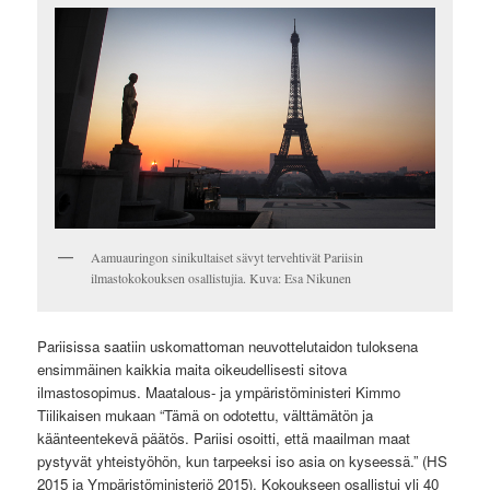
Aamuauringon sinikultaiset sävyt tervehtivät Pariisin
ilmastokokouksen osallistujia. Kuva: Esa Nikunen
Pariisissa saatiin uskomattoman neuvottelutaidon tuloksena
ensimmäinen kaikkia maita oikeudellisesti sitova
ilmastosopimus. Maatalous- ja ympäristöministeri Kimmo
Tiilikaisen mukaan “Tämä on odotettu, välttämätön ja
käänteentekevä päätös. Pariisi osoitti, että maailman maat
pystyvät yhteistyöhön, kun tarpeeksi iso asia on kyseessä.” (HS
2015 ja Ympäristöministeriö 2015). Kokoukseen osallistui yli 40