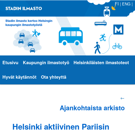
FI
|
ENG
|
Päävalikko
Etusivu
Siirry
Siirry
Kaupungin ilmastotyö
Helsinkiläisten ilmastoteot
sisältöön
toissijaiseen
Hyvät käytännöt
Ota yhteyttä
sisältöön
Artikkelien
←
Ajankohtaista arkisto
selaus
Helsinki aktiivinen Pariisin