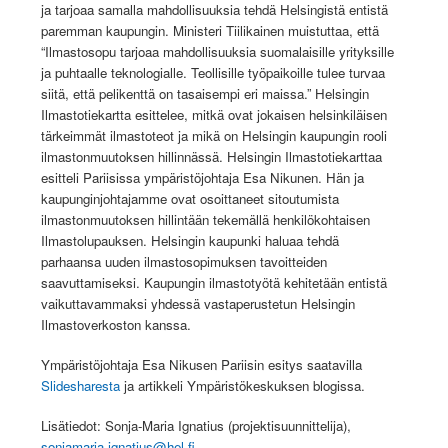
ja tarjoaa samalla mahdollisuuksia tehdä Helsingistä entistä
paremman kaupungin. Ministeri Tiilikainen muistuttaa, että
“Ilmastosopu tarjoaa mahdollisuuksia suomalaisille yrityksille
ja puhtaalle teknologialle. Teollisille työpaikoille tulee turvaa
siitä, että pelikenttä on tasaisempi eri maissa.” Helsingin
Ilmastotiekartta esittelee, mitkä ovat jokaisen helsinkiläisen
tärkeimmät ilmastoteot ja mikä on Helsingin kaupungin rooli
ilmastonmuutoksen hillinnässä. Helsingin Ilmastotiekarttaa
esitteli Pariisissa ympäristöjohtaja Esa Nikunen. Hän ja
kaupunginjohtajamme ovat osoittaneet sitoutumista
ilmastonmuutoksen hillintään tekemällä henkilökohtaisen
Ilmastolupauksen. Helsingin kaupunki haluaa tehdä
parhaansa uuden ilmastosopimuksen tavoitteiden
saavuttamiseksi. Kaupungin ilmastotyötä kehitetään entistä
vaikuttavammaksi yhdessä vastaperustetun Helsingin
Ilmastoverkoston kanssa.
Ympäristöjohtaja Esa Nikusen Pariisin esitys saatavilla
Slidesharesta
ja artikkeli Ympäristökeskuksen blogissa.
Lisätiedot: Sonja-Maria Ignatius (projektisuunnittelija),
sonjamaria.ignatius@hel.fi