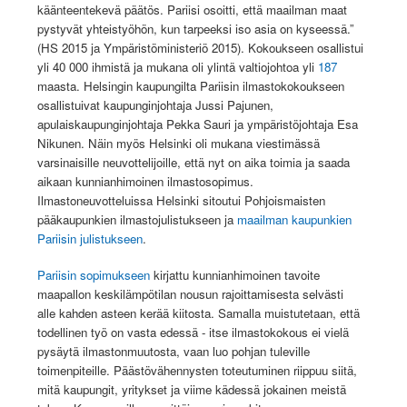
käänteentekevä päätös. Pariisi osoitti, että maailman maat
pystyvät yhteistyöhön, kun tarpeeksi iso asia on kyseessä.”
(HS 2015 ja Ympäristöministeriö 2015). Kokoukseen osallistui
yli 40 000 ihmistä ja mukana oli ylintä valtiojohtoa yli
187
maasta. Helsingin kaupungilta Pariisin ilmastokokoukseen
osallistuivat kaupunginjohtaja Jussi Pajunen,
apulaiskaupunginjohtaja Pekka Sauri ja ympäristöjohtaja Esa
Nikunen. Näin myös Helsinki oli mukana viestimässä
varsinaisille neuvottelijoille, että nyt on aika toimia ja saada
aikaan kunnianhimoinen ilmastosopimus.
Ilmastoneuvotteluissa Helsinki sitoutui Pohjoismaisten
pääkaupunkien ilmastojulistukseen ja
maailman kaupunkien
Pariisin julistukseen
.
Pariisin sopimukseen
kirjattu kunnianhimoinen tavoite
maapallon keskilämpötilan nousun rajoittamisesta selvästi
alle kahden asteen kerää kiitosta. Samalla muistutetaan, että
todellinen työ on vasta edessä - itse ilmastokokous ei vielä
pysäytä ilmastonmuutosta, vaan luo pohjan tuleville
toimenpiteille. Päästövähennysten toteutuminen riippuu siitä,
mitä kaupungit, yritykset ja viime kädessä jokainen meistä