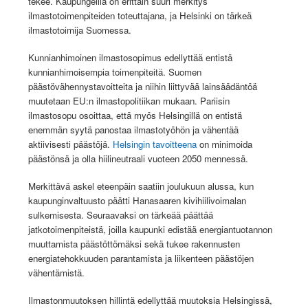
tekee. Kaupungeilla on erittäin suuri merkitys
ilmastotoimenpiteiden toteuttajana, ja Helsinki on tärkeä
ilmastotoimija Suomessa.
Kunnianhimoinen ilmastosopimus edellyttää entistä
kunnianhimoisempia toimenpiteitä. Suomen
päästövähennystavoitteita ja niihin liittyvää lainsäädäntöä
muutetaan EU:n ilmastopolitiikan mukaan. Pariisin
ilmastosopu osoittaa, että myös Helsingillä on entistä
enemmän syytä panostaa ilmastotyöhön ja vähentää
aktiivisesti päästöjä.
Helsingin tavoitteena
on minimoida
päästönsä ja olla hiilineutraali vuoteen 2050 mennessä.
Merkittävä askel eteenpäin saatiin joulukuun alussa, kun
kaupunginvaltuusto päätti Hanasaaren kivihiilivoimalan
sulkemisesta. Seuraavaksi on tärkeää päättää
jatkotoimenpiteistä, joilla kaupunki edistää energiantuotannon
muuttamista päästöttömäksi sekä tukee rakennusten
energiatehokkuuden parantamista ja liikenteen päästöjen
vähentämistä.
Ilmastonmuutoksen hillintä edellyttää muutoksia Helsingissä,