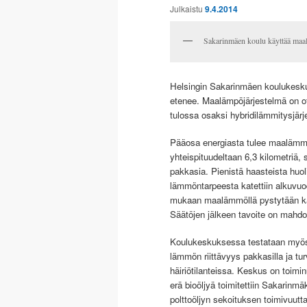
Julkaistu
9.4.2014
Sakarinmäen koulu käyttää maal
Helsingin Sakarinmäen koulukesku
etenee. Maalämpöjärjestelmä on ot
tulossa osaksi hybridilämmitysjär
Pääosa energiasta tulee maalämm
yhteispituudeltaan 6,3 kilometriä
pakkasia. Pienistä haasteista huo
lämmöntarpeesta katettiin alkuvuo
mukaan maalämmöllä pystytään kat
Säätöjen jälkeen tavoite on mahdo
Koulukeskuksessa testataan myös 
lämmön riittävyys pakkasilla ja t
häiriötilanteissa. Keskus on toimi
erä bioöljyä toimitettiin Sakarinm
polttoöljyn sekoituksen toimivuutt