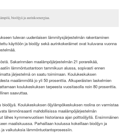
ämpöä, bioöljyä ja aurinkoenergiaa.
kseen tulevan uudenlaisen lämmitysjärjestelmän rakentaminen
ettu käyttöön ja bioöljy sekä aurinkokeräimet ovat kuluvana vuonna
jestelmää.
östä. Sakarinmäen maalämpöjärjestelmän 21 porareikää,
, saatiin lämmöntuotantoon tammikuun alussa, sopivasti ennen
limatta järjestelmä on saatu toimimaan. Koulukeskuksen
desta maalämmöllä jo yli 50 prosenttia. Alkuperäisten laskelmien
tamaan koulukeskuksen tarpeesta vuositasolla noin 80 prosenttia.
llinen saavuttaa.
bioöljyä. Koulukeskuksen öljylämpökeskuksen roolina on varmistaa
urvata lämmönsaanti mahdollisissa maalämpöjärjestelmän
nut lähes kymmenvuotisen historiansa ajan polttoöljyllä. Ensimmäinen
äkeen maaliskuussa. Parhaillaan koulussa kokeillaan bioöljyn ja
a ja vaikutuksia lämmöntuotantoprosessiin.