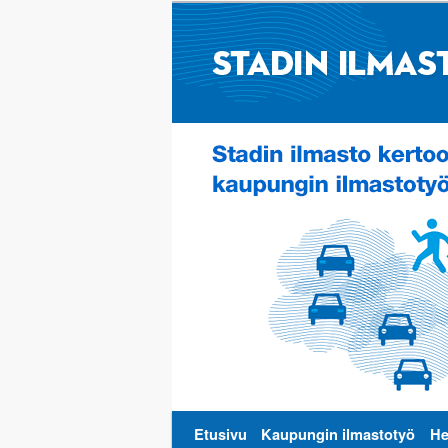
Päävalikko
Etusivu
Kaupungin ilmastotyö
He
Siirry
Siirry