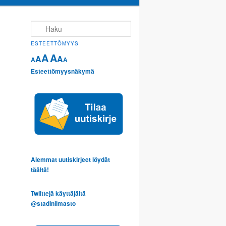
Haku
ESTEETTÖMYYS
A
A
A
A
A
A
Esteettömyysnäkymä
Aiemmat uutiskirjeet löydät
täältä!
Twiittejä käyttäjältä
@stadinilmasto