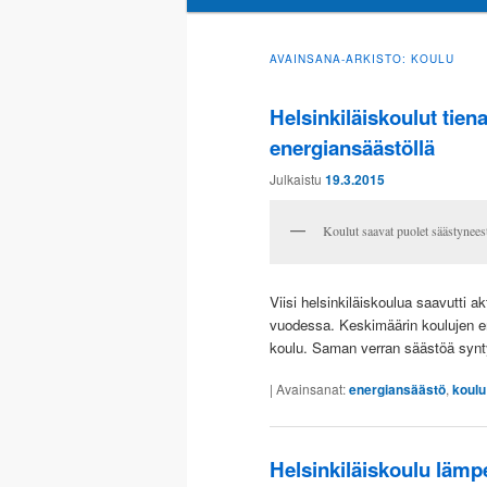
sisältöön
toissijaiseen
AVAINSANA-ARKISTO:
KOULU
sisältöön
Helsinkiläiskoulut tien
energiansäästöllä
Julkaistu
19.3.2015
Koulut saavat puolet säästyneest
Viisi helsinkiläiskoulua saavutti a
vuodessa. Keskimäärin koulujen en
koulu. Saman verran säästöä synt
|
Avainsanat:
energiansäästö
,
koulu
Helsinkiläiskoulu lämp