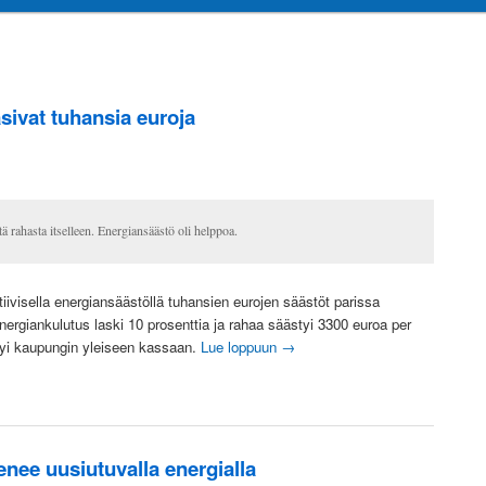
asivat tuhansia euroja
ä rahasta itselleen. Energiansäästö oli helppoa.
ktiivisella energiansäästöllä tuhansien eurojen säästöt parissa
ergiankulutus laski 10 prosenttia ja rahaa säästyi 3300 euroa per
yi kaupungin yleiseen kassaan.
Lue loppuun
→
enee uusiutuvalla energialla