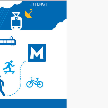
FI
|
ENG
|