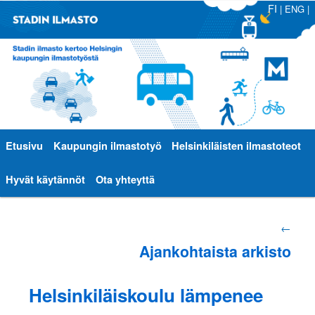
FI
|
ENG
|
Päävalikko
Etusivu
Siirry
Siirry
Kaupungin ilmastotyö
Helsinkiläisten ilmastoteot
sisältöön
toissijaiseen
Hyvät käytännöt
Ota yhteyttä
sisältöön
Artikkelien
←
Ajankohtaista arkisto
selaus
Helsinkiläiskoulu lämpenee