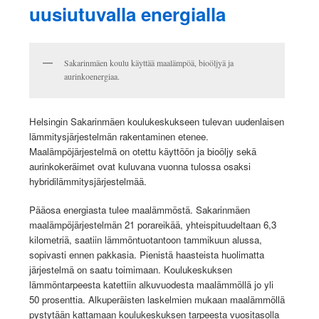
uusiutuvalla energialla
Sakarinmäen koulu käyttää maalämpöä, bioöljyä ja
aurinkoenergiaa.
Helsingin Sakarinmäen koulukeskukseen tulevan uudenlaisen
lämmitysjärjestelmän rakentaminen etenee.
Maalämpöjärjestelmä on otettu käyttöön ja bioöljy sekä
aurinkokeräimet ovat kuluvana vuonna tulossa osaksi
hybridilämmitysjärjestelmää.
Pääosa energiasta tulee maalämmöstä. Sakarinmäen
maalämpöjärjestelmän 21 porareikää, yhteispituudeltaan 6,3
kilometriä, saatiin lämmöntuotantoon tammikuun alussa,
sopivasti ennen pakkasia. Pienistä haasteista huolimatta
järjestelmä on saatu toimimaan. Koulukeskuksen
lämmöntarpeesta katettiin alkuvuodesta maalämmöllä jo yli
50 prosenttia. Alkuperäisten laskelmien mukaan maalämmöllä
pystytään kattamaan koulukeskuksen tarpeesta vuositasolla