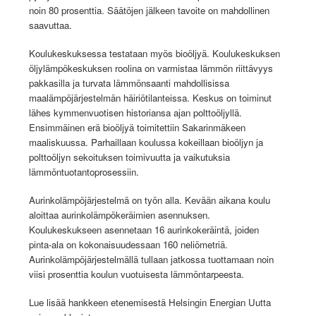
noin 80 prosenttia. Säätöjen jälkeen tavoite on mahdollinen
saavuttaa.
Koulukeskuksessa testataan myös bioöljyä. Koulukeskuksen
öljylämpökeskuksen roolina on varmistaa lämmön riittävyys
pakkasilla ja turvata lämmönsaanti mahdollisissa
maalämpöjärjestelmän häiriötilanteissa. Keskus on toiminut
lähes kymmenvuotisen historiansa ajan polttoöljyllä.
Ensimmäinen erä bioöljyä toimitettiin Sakarinmäkeen
maaliskuussa. Parhaillaan koulussa kokeillaan bioöljyn ja
polttoöljyn sekoituksen toimivuutta ja vaikutuksia
lämmöntuotantoprosessiin.
Aurinkolämpöjärjestelmä on työn alla. Kevään aikana koulu
aloittaa aurinkolämpökeräimien asennuksen.
Koulukeskukseen asennetaan 16 aurinkokeräintä, joiden
pinta-ala on kokonaisuudessaan 160 neliömetriä.
Aurinkolämpöjärjestelmällä tullaan jatkossa tuottamaan noin
viisi prosenttia koulun vuotuisesta lämmöntarpeesta.
Lue lisää hankkeen etenemisestä Helsingin Energian Uutta