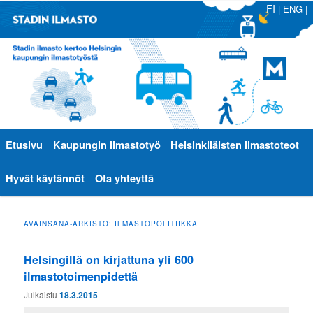
FI
|
ENG
|
Päävalikko
Etusivu
Siirry
Siirry
Kaupungin ilmastotyö
Helsinkiläisten ilmastoteot
sisältöön
toissijaiseen
Hyvät käytännöt
Ota yhteyttä
sisältöön
AVAINSANA-ARKISTO:
ILMASTOPOLITIIKKA
Helsingillä on kirjattuna yli 600
ilmastotoimenpidettä
Julkaistu
18.3.2015