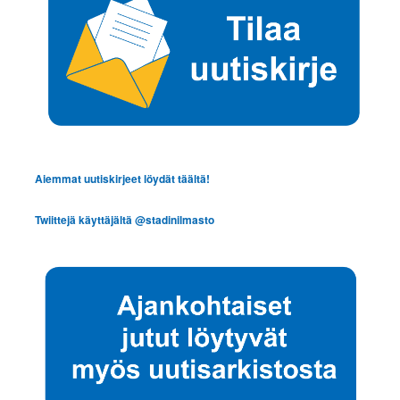
Aiemmat uutiskirjeet löydät täältä!
Twiittejä käyttäjältä @stadinilmasto