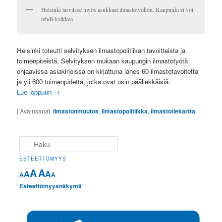
Helsinki tarvitsee myös asukkaat ilmastotyöhön. Kaupunki ei voi
tehdä kaikkea.
Helsinki toteutti selvityksen ilmastopolitiikan tavoitteista ja
toimenpiteistä. Selvityksen mukaan kaupungin ilmastotyötä
ohjaavissa asiakirjoissa on kirjattuna lähes 60 ilmastotavoitetta
ja yli 600 toimenpidettä, jotka ovat osin päällekkäisiä.
Lue loppuun
→
|
Avainsanat:
ilmastonmuutos
,
ilmastopolitiikka
,
ilmastotiekartta
Haku
ESTEETTÖMYYS
A
A
A
A
A
A
Esteettömyysnäkymä