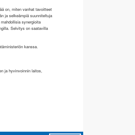
vää on, miten vanhat tavoitteet
män ja selkeämpiä suunniteltuja
ä mahdollisia synergioita
illa. Selvitys on saatavilla
ntäministeriön kanssa.
 ja hyvinvoinnin laitos,