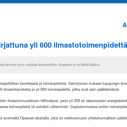
A
A
s
irjattuna yli 600 ilmastotoimenpidett
nki tarvitsee myös asukkaat ilmastotyöhön. Kaupunki ei voi tehdä kaikkea.
astopolitiikan tavoitteista ja toimenpiteistä. Selvityksen mukaan kaupungin il
60 ilmastotavoitetta ja yli 600 toimenpidettä, jotka ovat osin päällekkäisiä.
eniten ilmastonmuutoksen hillinnässä, josta yli 200 oli rakennusten energiate
sa toimenpiteitä oli selvästi vähemmän. Sopeutumisessa eniten toimenpiteit
llä avoimella Opasnet-alustalla, joka on verkkosivusto yhteiskunnallisen pää