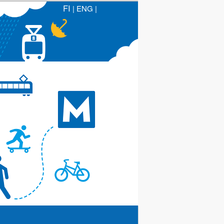
FI
|
ENG
|