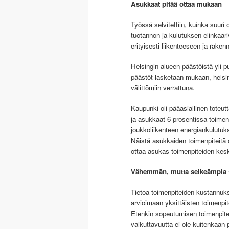
Asukkaat pitää ottaa mukaan
Työssä selvitettiin, kuinka suuri 
tuotannon ja kulutuksen elinkaari
erityisesti liikenteeseen ja rake
Helsingin alueen päästöistä yli p
päästöt lasketaan mukaan, helsinki
välittömiin verrattuna.
Kaupunki oli pääasiallinen toteutt
ja asukkaat 6 prosentissa toimenp
joukkoliikenteen energiankulutuks
Näistä asukkaiden toimenpiteitä o
ottaa asukas toimenpiteiden kesk
Vähemmän, mutta selkeämpia t
Tietoa toimenpiteiden kustannuksist
arvioimaan yksittäisten toimenpit
Etenkin sopeutumisen toimenpitei
vaikuttavuutta ei ole kuitenkaan 