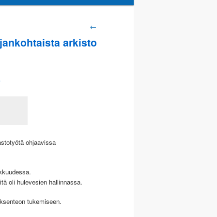
rtikkelien
←
jankohtaista arkisto
elaus
ä
mastotyötä ohjaavissa
hokkuudessa.
ä oli hulevesien hallinnassa.
töksenteon tukemiseen.