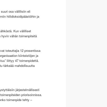
uri osa välillisiin eli
in hiilidioksidipäästöihin ja
ähköstä. Kun välilliset
in hyvin vähän toimenpiteitä
vat toteuttajia 12 prosentissa
ganisaation kiinteistöjen ja
u” liittyy 47 toimenpidettä.
ttu tärkeää mahdollisuutta
styttäisiin järjestelmällisesti
toimenpiteiden priorisoinnissa.
onko toimenpide tehty –