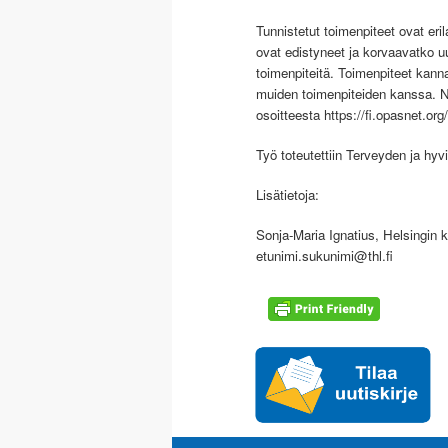
Tunnistetut toimenpiteet ovat eril
ovat edistyneet ja korvaavatko uu
toimenpiteitä. Toimenpiteet kannatt
muiden toimenpiteiden kanssa. Nyt
osoitteesta https://fi.opasnet.org
Työ toteutettiin Terveyden ja hyv
Lisätietoja:
Sonja-Maria Ignatius, Helsingin
etunimi.sukunimi@thl.fi