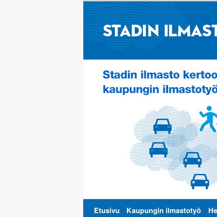
Päävalikko
Etusivu
Kaupungin ilmastotyö
He
Siirry
Siirry