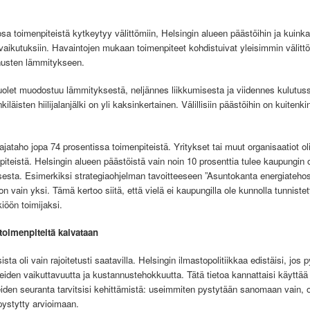
osa toimenpiteistä kytkeytyy välittömiin, Helsingin alueen päästöihin ja kuinka su
vaikutuksiin. Havaintojen mukaan toimenpiteet kohdistuivat yleisimmin välittömi
nnusten lämmitykseen.
uolet muodostuu lämmityksestä, neljännes liikkumisesta ja viidennes kulutuss
läisten hiilijalanjälki on yli kaksinkertainen. Välillisiin päästöihin on kuitenk
ajataho jopa 74 prosentissa toimenpiteistä. Yritykset tai muut organisaatiot oli
iteistä. Helsingin alueen päästöistä vain noin 10 prosenttia tulee kaupungin or
esta. Esimerkiksi strategiaohjelman tavoitteeseen ”Asuntokanta energiatehostu
n vain yksi. Tämä kertoo siitä, että vielä ei kaupungilla ole kunnolla tunniste
iöön toimijaksi.
oimenpiteitä kaivataan
a oli vain rajoitetusti saatavilla. Helsingin ilmastopolitiikkaa edistäisi, jos py
eiden vaikuttavuutta ja kustannustehokkuutta. Tätä tietoa kannattaisi käyttää 
den seuranta tarvitsisi kehittämistä: useimmiten pystytään sanomaan vain, 
pystytty arvioimaan.