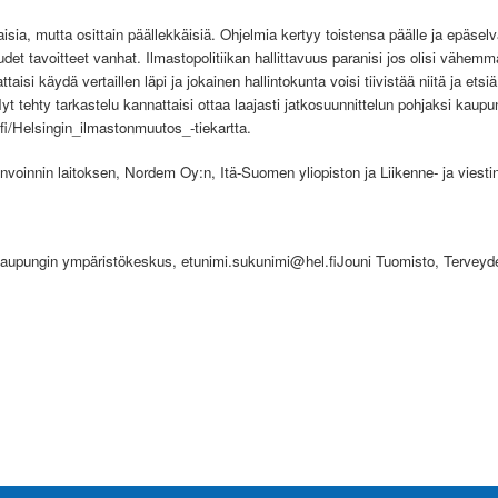
aisia, mutta osittain päällekkäisiä. Ohjelmia kertyy toistensa päälle ja epäsel
det tavoitteet vanhat. Ilmastopolitiikan hallittavuus paranisi jos olisi vähem
aisi käydä vertaillen läpi ja jokainen hallintokunta voisi tiivistää niitä ja etsi
 tehty tarkastelu kannattaisi ottaa laajasti jatkosuunnittelun pohjaksi kaupung
/fi/Helsingin_ilmastonmuutos_-tiekartta.
invoinnin laitoksen, Nordem Oy:n, Itä-Suomen yliopiston ja Liikenne- ja viesti
 kaupungin ympäristökeskus,
etunimi.sukunimi@hel.fiJouni
Tuomisto, Terveyden