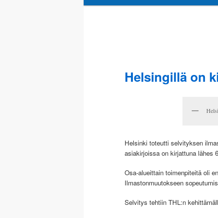
sisältöön
toissijaiseen
sisältöön
Helsingillä on k
Helsi
Helsinki toteutti selvityksen ilm
asiakirjoissa on kirjattuna lähes 
Osa-alueittain toimenpiteitä oli 
Ilmastonmuutokseen sopeutumises
Selvitys tehtiin THL:n kehittämä