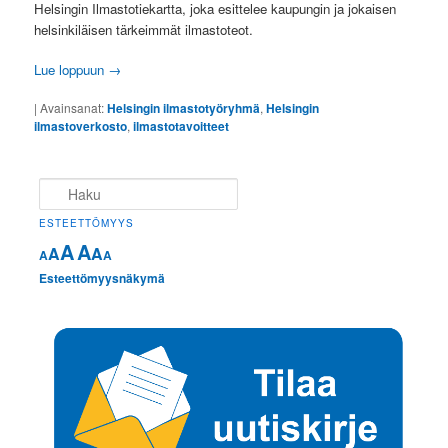
Helsingin Ilmastotiekartta, joka esittelee kaupungin ja jokaisen
helsinkiläisen tärkeimmät ilmastoteot.
Lue loppuun
→
|
Avainsanat:
Helsingin ilmastotyöryhmä
,
Helsingin
ilmastoverkosto
,
ilmastotavoitteet
Haku
ESTEETTÖMYYS
A
A
A
A
A
A
Esteettömyysnäkymä