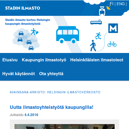
FI
|
ENG
|
Päävalikko
Etusivu
Siirry
Siirry
Kaupungin ilmastotyö
Helsinkiläisten ilmastoteot
sisältöön
toissijaiseen
Hyvät käytännöt
Ota yhteyttä
sisältöön
AVAINSANA-ARKISTO:
HELSINGIN ILMASTOVERKOSTO
Uutta ilmastoyhteistyötä kaupungilla!
Julkaistu
4.4.2016