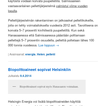
käytöstä voidaan korvata puupelletillä. Salmisaareen
vastaavanlainen pellettijärjestelmä
valmistui viime vuoden
lopulla
.
Pellettijärjestelmän rakentaminen on jatkoaskel pellettikokeille,
joita on tehty voimalaitoksella vuodesta 2012 asti. Tavoitteena on
korvata 5–7 prosentti kivihiilestä puupelletillä. Kun sekä
Hanasaaressa että Salmisaaressa päästään polttamaan
pellettejä 5–7 prosentin osuudella, pellettiä poltetaan lähes 100
000 tonnia vuodessa.
Lue loppuun
→
|
Avainsanat:
energia
,
Helen
,
pelletti
Biopolttoaineet sopivat Helsinkiin
Julkaistu
9.4.2014
Biopolttoaineet sopivat myös Hanasaaren voimalaan.
Helsingin Energia voi lisätä biopolttoaineiden käyttöä