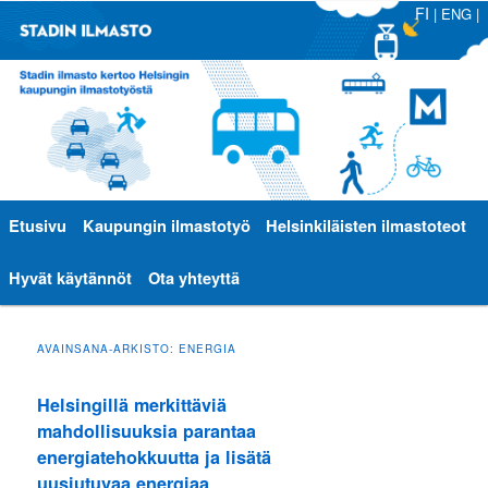
FI
|
ENG
|
Päävalikko
Etusivu
Siirry
Siirry
Kaupungin ilmastotyö
Helsinkiläisten ilmastoteot
sisältöön
toissijaiseen
Hyvät käytännöt
Ota yhteyttä
sisältöön
AVAINSANA-ARKISTO:
ENERGIA
Helsingillä merkittäviä
mahdollisuuksia parantaa
energiatehokkuutta ja lisätä
uusiutuvaa energiaa