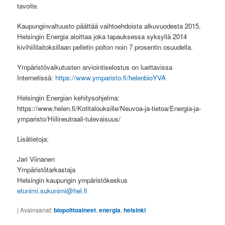
tavoite.
Kaupunginvaltuusto päättää vaihtoehdoista alkuvuodesta 2015.
Helsingin Energia aloittaa joka tapauksessa syksyllä 2014
kivihiililaitoksillaan pelletin polton noin 7 prosentin osuudella.
Ympäristövaikutusten arviointiselostus on luettavissa
Internetissä:
https://www.ymparisto.fi/helenbioYVA
Helsingin Energian kehitysohjelma:
https://www.helen.fi/Kotitalouksille/Neuvoa-ja-tietoa/Energia-ja-
ymparisto/Hiilineutraali-tulevaisuus/
Lisätietoja:
Jari Viinanen
Ympäristötarkastaja
Helsingin kaupungin ympäristökeskus
etunimi.sukunimi@hel.fi
|
Avainsanat:
biopolttoaineet
,
energia
,
helsinki