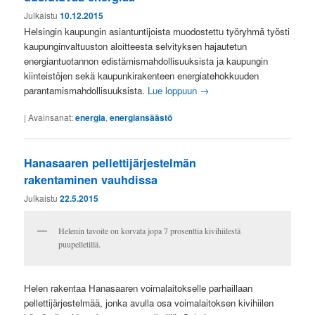
Julkaistu
10.12.2015
Helsingin kaupungin asiantuntijoista muodostettu työryhmä työsti
kaupunginvaltuuston aloitteesta selvityksen hajautetun
energiantuotannon edistämismahdollisuuksista ja kaupungin
kiinteistöjen sekä kaupunkirakenteen energiatehokkuuden
parantamismahdollisuuksista.
Lue loppuun
→
|
Avainsanat:
energia
,
energiansäästö
Hanasaaren pellettijärjestelmän
rakentaminen vauhdissa
Julkaistu
22.5.2015
Helenin tavoite on korvata jopa 7 prosenttia kivihiilestä
puupelletillä.
Helen rakentaa Hanasaaren voimalaitokselle parhaillaan
pellettijärjestelmää, jonka avulla osa voimalaitoksen kivihiilen