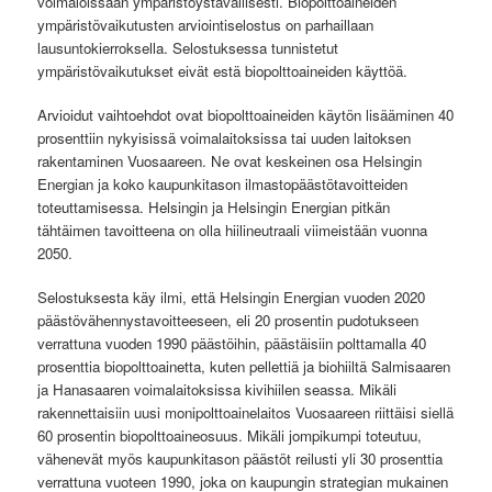
voimaloissaan ympäristöystävällisesti. Biopolttoaineiden
ympäristövaikutusten arviointiselostus on parhaillaan
lausuntokierroksella. Selostuksessa tunnistetut
ympäristövaikutukset eivät estä biopolttoaineiden käyttöä.
Arvioidut vaihtoehdot ovat biopolttoaineiden käytön lisääminen 40
prosenttiin nykyisissä voimalaitoksissa tai uuden laitoksen
rakentaminen Vuosaareen. Ne ovat keskeinen osa Helsingin
Energian ja koko kaupunkitason ilmastopäästötavoitteiden
toteuttamisessa. Helsingin ja Helsingin Energian pitkän
tähtäimen tavoitteena on olla hiilineutraali viimeistään vuonna
2050.
Selostuksesta käy ilmi, että Helsingin Energian vuoden 2020
päästövähennystavoitteeseen, eli 20 prosentin pudotukseen
verrattuna vuoden 1990 päästöihin, päästäisiin polttamalla 40
prosenttia biopolttoainetta, kuten pellettiä ja biohiiltä Salmisaaren
ja Hanasaaren voimalaitoksissa kivihiilen seassa. Mikäli
rakennettaisiin uusi monipolttoainelaitos Vuosaareen riittäisi siellä
60 prosentin biopolttoaineosuus. Mikäli jompikumpi toteutuu,
vähenevät myös kaupunkitason päästöt reilusti yli 30 prosenttia
verrattuna vuoteen 1990, joka on kaupungin strategian mukainen