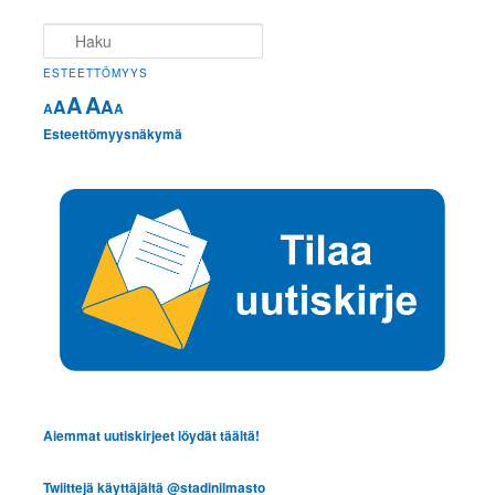
Haku
ESTEETTÖMYYS
A
A
A
A
A
A
Esteettömyysnäkymä
Aiemmat uutiskirjeet löydät täältä!
Twiittejä käyttäjältä @stadinilmasto