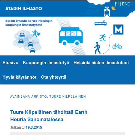
FI
|
ENG
|
Päävalikko
Etusivu
Siirry
Siirry
Kaupungin ilmastotyö
Helsinkiläisten ilmastoteot
sisältöön
toissijaiseen
Hyvät käytännöt
Ota yhteyttä
sisältöön
AVAINSANA-ARKISTO:
TUURE KILPELÄINEN
Tuure Kilpeläinen tähdittää Earth
Houria Sanomatalossa
Julkaistu
19.3.2015