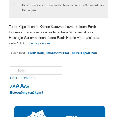
Tuure Kilpeläinen kiipeää lavalle ilmaston puolesta 28. maaliskuuta.
Tule sinäkin!
Tuure Kilpeläinen ja Kaihon Karavaani ovat mukana Earth
Hourissa! Karavaani kaartaa lauantaina 28. maaliskuuta
Helsingin Sanomataloon, jossa Earth Hourin vietto aloitetaan
kello 19.30.
Lue loppuun
→
|
Avainsanat:
Earth Hour
,
ilmastonmuutos
,
Tuure Kilpeläinen
Haku
ESTEETTÖMYYS
A
A
A
A
A
A
Esteettömyysnäkymä