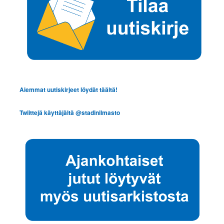
Aiemmat uutiskirjeet löydät täältä!
Twiittejä käyttäjältä @stadinilmasto