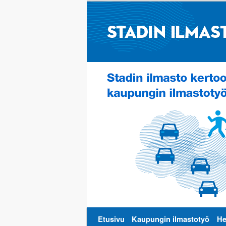
Päävalikko
Etusivu
Kaupungin ilmastotyö
He
Siirry
Siirry