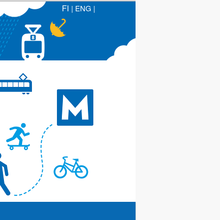
FI
|
ENG
|