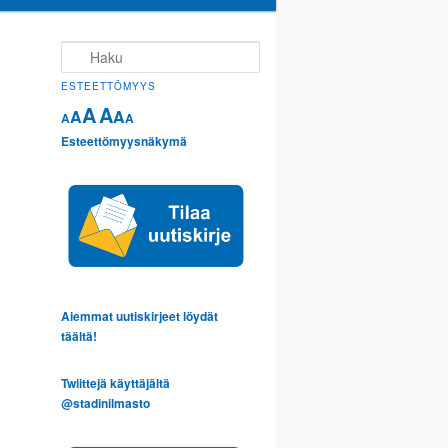
Haku
ESTEETTÖMYYS
A
A
A
A
A
A
Esteettömyysnäkymä
Aiemmat uutiskirjeet löydät
täältä!
Twiittejä käyttäjältä
@stadinilmasto