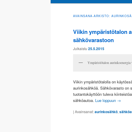
sisältöön
toissijaiseen
AVAINSANA-ARKISTO:
AURINKOS
sisältöön
Viikin ympäristötalon
sähkövarastoon
Julkaistu
25.5.2015
Ympäristötalon aurinkoenergia 
Viikin ympäristötalolla on käytöss
aurinkosähköä. Sähkövarasto on s
tuotantokäyttöön tuleva kiinteis
sähköautoa.
Lue loppuun
→
|
Avainsanat:
aurinkosähkö
,
sähköa