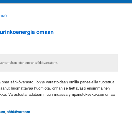
ÄHKÖ
 aurinkoenergia omaan
varastoidaan talon omaan sähkövarastoon.
ä oma sähkövarasto, jonne varastoidaan omilla paneeleilla tuotettua
aanut huomattavaa huomiota, onhan se tiettävästi ensimmäinen
töakku. Varastosta ladataan muun muassa ympäristökeskuksen omaa
uto
,
sähkövarasto