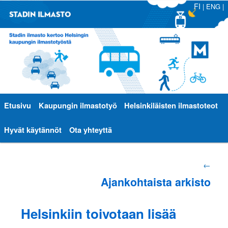
FI
|
ENG
|
Päävalikko
Etusivu
Siirry
Siirry
Kaupungin ilmastotyö
Helsinkiläisten ilmastoteot
sisältöön
toissijaiseen
Hyvät käytännöt
Ota yhteyttä
sisältöön
Artikkelien
←
Ajankohtaista arkisto
selaus
Helsinkiin toivotaan lisää