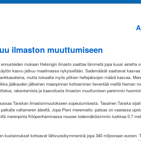
A
A
s
tuu ilmaston muuttumiseen
en ennusteiden mukaan Helsingin ilmasto saattaa lämmetä jopa kuusi astetta
en käytön kasvu jatkuu maailmassa nykyisellään. Sademäärät saattavat kasvaa n
ankkasateina, mutta toisaalta myös pitkien hellejaksojen määrä kasvaa. Mere
vaikka jääkauden jälkeinen maanpinnan kohoaminen lieventää meillä hieman 
nittelua, rakentamista ja kaavoitusta ilmaston muuttumisen paremmin huomioi
uussaa Tanskan ilmastonmuutokseen sopeutumisesta. Tasainen Tanska sijaits
 paikalla valtameren äärellä. Jopa Pieni merenneito -patsas on vaarassa upota
 sillä merenpinta Kööpenhaminassa nousee todennäköisimmin luokkaa 0,7 metr
n kustannukset kohoavat lähivuosikymmeninä jopa 340 miljoonaan euroon. Tä