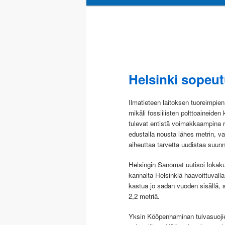
sisältöön
toissijaiseen
sisältöön
Helsinki sopeu
Ilmatieteen laitoksen tuoreimpi
mikäli fossiilisten polttoaineid
tulevat entistä voimakkaampina r
edustalla nousta lähes metrin, 
aiheuttaa tarvetta uudistaa suun
Helsingin Sanomat uutisoi lokak
kannalta Helsinkiä haavoittuvalla
kastua jo sadan vuoden sisällä,
2,2 metriä.
Yksin Kööpenhaminan tulvasuojie