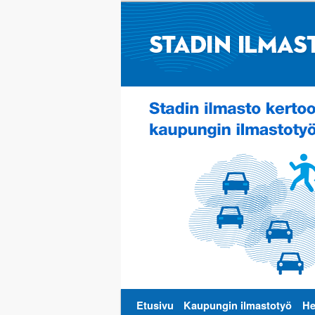
Päävalikko
Etusivu
Kaupungin ilmastotyö
He
Siirry
Siirry