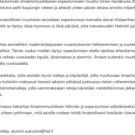
htautuminen ilmastonmuutokseen sopeutumiseen muuttui toinen heinäkuuta 
hotulva peitti kaupungin veteen ja aiheutti yhden päivän aikana arviolta miljard
ilmastollisten muutosten arvioidaan sopeutumisen kannalta olevan Kööpenham
 että ne täytyy ottaa huomioon jo tänä päivänä, jotta tulevaisuuden Helsinki 
taa esimerkiksi maailmanlaajuiseen ruuantuotannon heikkenemisen ja suureen
ajallisia. Tämän vuoksi meidän täytyy sopeutumisen ohella rajoittaa aiheut
sä nollaan vuosisadan lopulla, länsimaissa jo aiemmin. Ilmasto kuitenkin muu
lla vuosisadalla.
kkeita, joilla etsitään hyviä malleja ja käytäntöjä, joilla muuttuvaan ilmastoo
 kuitenkin maksavat itsensä takaisin pitkässä juoksussa riskien vähenemise
oimintamalleja, joilla veronmaksajien rahoja käytetään mahdollisimman järkev
a.
emassa tiekarttaa ilmastonmuutoksen hillinnän ja sopeutumisen edistämiseksi
t yhteen pohtimaan, mitä asioille voidaan tehdä ilmastollisesti kestävän tule
telija,
etunimi.sukunimi@hel.fi