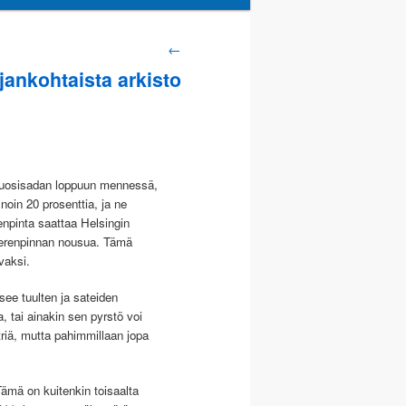
rtikkelien
←
jankohtaista arkisto
elaus
 vuosisadan loppuun mennessä,
oin 20 prosenttia, ja ne
npinta saattaa Helsingin
merenpinnan nousua. Tämä
vaksi.
ee tuulten ja sateiden
, tai ainakin sen pyrstö voi
iä, mutta pahimmillaan jopa
mä on kuitenkin toisaalta