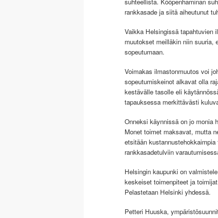
suhteellista. Kööpenhaminan su
rankkasade ja siitä aiheutunut tu
Vaikka Helsingissä tapahtuvien 
muutokset meilläkin niin suuria,
sopeutumaan.
Voimakas ilmastonmuutos voi joh
sopeutumiskeinot alkavat olla r
kestävälle tasolle eli käytännös
tapauksessa merkittävästi kuluva
Onneksi käynnissä on jo monia han
Monet toimet maksavat, mutta ne
etsitään kustannustehokkaimpia t
rankkasadetulviin varautumisess
Helsingin kaupunki on valmistel
keskeiset toimenpiteet ja toimija
Pelastetaan Helsinki yhdessä.
Petteri Huuska, ympäristösuunnit