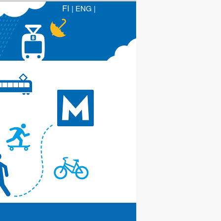
FI
|
ENG
|