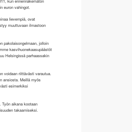
2011, kun ennennäkemätön
in euron vahingot.
inaa lievempiä, ovat
pystyy muuttuvaan ilmastoon
 pakolaisongelmaan, jolloin
tamamme kasvihuonekaasupäästöt
ttuu Helsingissä parhaassakin
n voidaan riittävästi varautua.
n ansiosta. Meillä myös
ästi esimerkiksi
. Työn aikana kootaan
vaisuuden takaamiseksi.