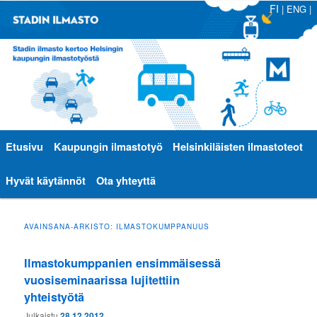
FI
|
ENG
|
Päävalikko
Etusivu
Siirry
Siirry
Kaupungin ilmastotyö
Helsinkiläisten ilmastoteot
sisältöön
toissijaiseen
Hyvät käytännöt
Ota yhteyttä
sisältöön
AVAINSANA-ARKISTO:
ILMASTOKUMPPANUUS
Ilmastokumppanien ensimmäisessä
vuosiseminaarissa lujitettiin
yhteistyötä
Julkaistu
28.12.2012