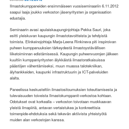
Ilmastokumppaneiden ensimmäiseen vuosiseminaariin 6.11.2012
saapui laaja joukko verkoston jäsenyritysten ja organisaation
edustajia.
Seminaarin avasi apulaiskaupunginjohtaja Pekka Sauri, joka
esitti yleiskuvan kaupungin ilmastotavoitteista ja tehdyistä
toimista. Elinkeinojohtaja Marja-Leena Rinkineva piti inspiroivan
puheen kumppanuuksien tärkeydestä ilmastoystävällisen
liiketoiminnan edistämisessä. Kaupungin puheenvuorojen jälkeen
kuultiin kumppaniyritysten älykkäistä ilmastoratkaisuissa
päästöjen vähentämiseksi, muun muassa talotekniikan,
älyhankkeiden, kaupunki infrastruktuurin ja ICT-palveluiden
alalta.
Paneelissa keskusteltiin ilmastositoumuksien toteuttamisesta ja
tulevaisuuden toiveista Ilmastokumppanit-verkostoa kohtaan.
Odotukset ovat korkealla – verkoston toivotaan muokkaavan
yleistä ilmapiiriä, antavan vertaistukea ja konkreettisia
toimenpide-ehdotuksia sekä tekevän aktiivista yhteistyötä
muiden alan verkostojen kanssa.