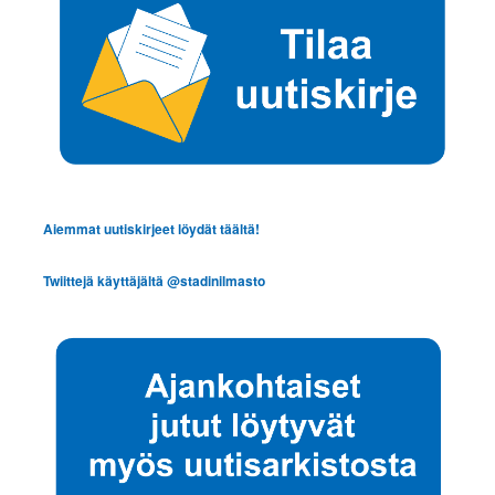
Aiemmat uutiskirjeet löydät täältä!
Twiittejä käyttäjältä @stadinilmasto