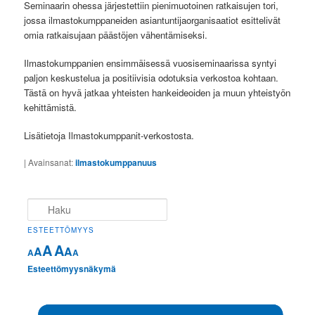
Seminaarin ohessa järjestettiin pienimuotoinen ratkaisujen tori,
jossa ilmastokumppaneiden asiantuntijaorganisaatiot esittelivät
omia ratkaisujaan päästöjen vähentämiseksi.
Ilmastokumppanien ensimmäisessä vuosiseminaarissa syntyi
paljon keskustelua ja positiivisia odotuksia verkostoa kohtaan.
Tästä on hyvä jatkaa yhteisten hankeideoiden ja muun yhteistyön
kehittämistä.
Lisätietoja Ilmastokumppanit-verkostosta.
|
Avainsanat:
ilmastokumppanuus
Haku
ESTEETTÖMYYS
A
A
A
A
A
A
Esteettömyysnäkymä