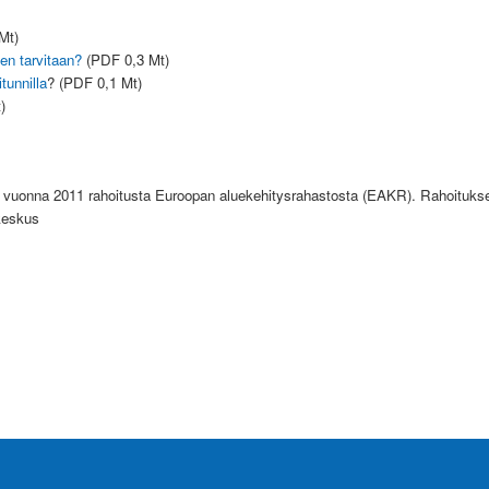
Mt)
een tarvitaan?
(PDF 0,3 Mt)
tunnilla
? (PDF 0,1 Mt)
)
ai vuonna 2011 rahoitusta Euroopan aluekehitysrahastosta (EAKR). Rahoitu
ökeskus