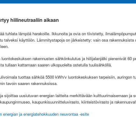
tyy hiilineutraaliin aikaan
ä tuhlata lämpöä harakoille. Ikkunoita ja ovia on tiivistetty, ilmalämpöpump
tu talveksi käyttöön. Lämmitystapoja on järkeistetty: vain osa rakennuksista
lleen.
uontokeskuksen rakennusten sähkönkulutus ja hiilijalanjälki pienenivät 60 pr
a tullaan kattamaan saaren ulkopuolelta ostetulla tuulisähköllä.
livoimala tuottaa sähköä 5500 kWh/v luontokeskuksen tarpeisiin, auringon t
in tavoin saaren rakennuksissa.
 sijoittaa uusiutuvan energian laitteita merkittävään kulttuurimaisemaan ja su
kaupunginmuseo, kaupunkisuunnitteluvirasto, kiinteistövirasto ja rakennusval
an energian ja energiatehokkuuden neuvontaa -esite