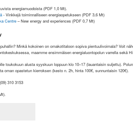
tuvista energiamuodoista (PDF 1,0 Mt).
iä
- Vinkkejä toiminnalliseen energiaopetukseen (PDF 3,6 Mt)
ka Centre
– New energy and experiences (PDF 0,7 Mt)
y
 -puhallin? Minkä kokoinen on omakotitaloon sopiva pientuulivoimala? Voit näh
tokeskuksessa, maamme ensimmäisen energialuontopolun varrella sekä Hiili
lle toukokuun alusta syyskuun loppuun klo 10–17 (lauantaisin suljettu). Polun
arata oman opastetun kierroksen (kesto n. 2h, hinta 100€, sunnuntaisin 120€).
 (09) 310 3153
t).