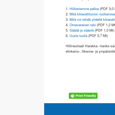
1.
Hiillostamme palloa
(PDF 3,0 
2.
Mitä kilowattitunnin tuottamis
3.
Mitä voi tehdä yhdellä kilowatti
4.
Omavarainen talo
(PDF 1,2 Mt
5.
Säädä ja säästä
(PDF 1,0 Mt)
6.
Uusia tuulia
(PDF 0,7 Mt)
Hiilineutraali Harakka –hanke s
elinkeino-, liikenne- ja ympärist