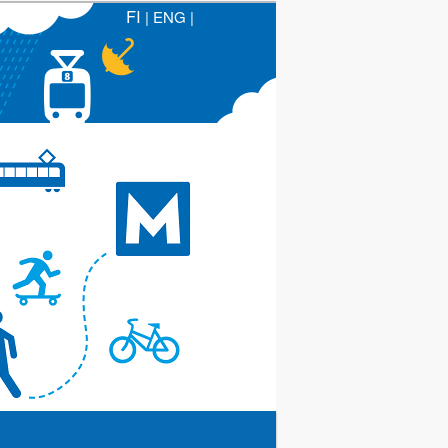
FI
|
ENG
|