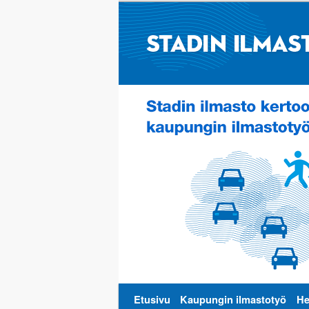
Päävalikko
Etusivu
Kaupungin ilmastotyö
He
Siirry
Siirry