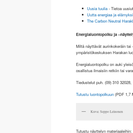
Uusia tuulia
- Tietoa uusiu
Uutta energiaa ja elämyks
The Carbon Neutral Harak
Energialuontopolku ja –näyttel
Miltä näyttävät aurinkokeräin tai
ympäristökeskuksen Harakan luon
Energialuontopolku on auki yleisö
osallistua ilmaisiin retkiin tai v
Tiedustelut puh. (09) 310 32028,
Tutustu luontopolkuun
(PDF 1,7 M
Kuva: Seppo Leinonen
Tutustu näyttelyn materiaaleihin: