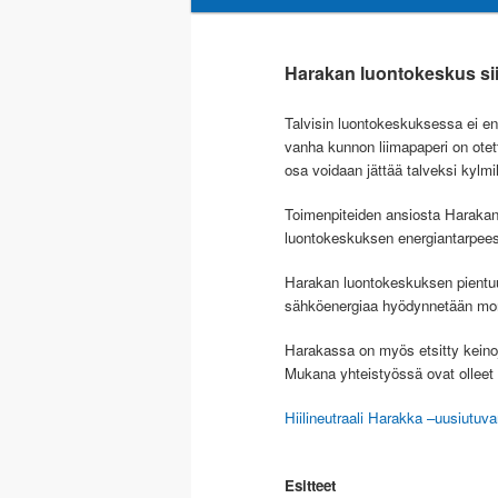
sisältöön
toissijaiseen
Harakan luontokeskus siir
sisältöön
Talvisin luontokeskuksessa ei enä
vanha kunnon liimapaperi on otet
osa voidaan jättää talveksi kylmi
Toimenpiteiden ansiosta Harakan l
luontokeskuksen energiantarpeest
Harakan luontokeskuksen pientuu
sähköenergiaa hyödynnetään mon
Harakassa on myös etsitty keinoja
Mukana yhteistyössä ovat olleet 
Hiilineutraali Harakka –uusiutuv
Esitteet