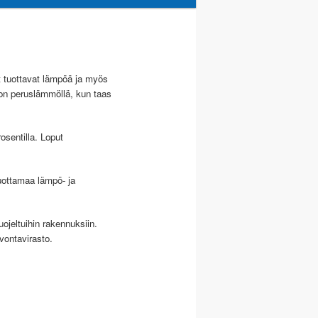
ut tuottavat lämpöä ja myös
 on peruslämmöllä, kun taas
osentilla. Loput
uottamaa lämpö- ja
ojeltuihin rakennuksiin.
vontavirasto.