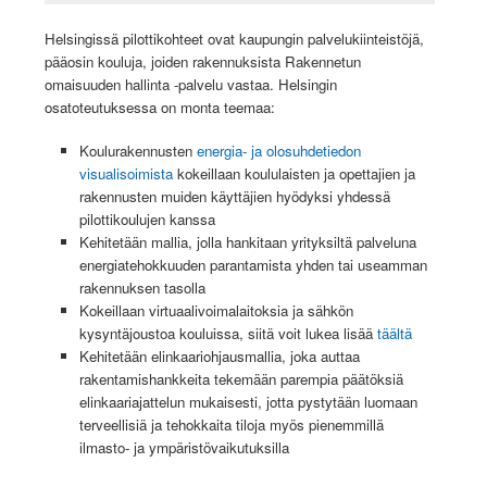
Helsingissä pilottikohteet ovat kaupungin palvelukiinteistöjä,
pääosin kouluja, joiden rakennuksista Rakennetun
omaisuuden hallinta -palvelu vastaa. Helsingin
osatoteutuksessa on monta teemaa:
Koulurakennusten
energia- ja olosuhdetiedon
visualisoimista
kokeillaan koululaisten ja opettajien ja
rakennusten muiden käyttäjien hyödyksi yhdessä
pilottikoulujen kanssa
Kehitetään mallia, jolla hankitaan yrityksiltä palveluna
energiatehokkuuden parantamista yhden tai useamman
rakennuksen tasolla
Kokeillaan virtuaalivoimalaitoksia ja sähkön
kysyntäjoustoa kouluissa, siitä voit lukea lisää
täältä
Kehitetään elinkaariohjausmallia, joka auttaa
rakentamishankkeita tekemään parempia päätöksiä
elinkaariajattelun mukaisesti, jotta pystytään luomaan
terveellisiä ja tehokkaita tiloja myös pienemmillä
ilmasto- ja ympäristövaikutuksilla