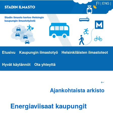
FI
|
ENG
|
Päävalikko
Etusivu
Siirry
Siirry
Kaupungin ilmastotyö
Helsinkiläisten ilmastoteot
sisältöön
toissijaiseen
Hyvät käytännöt
Ota yhteyttä
sisältöön
Artikkelien
←
Ajankohtaista arkisto
selaus
Energiaviisaat kaupungit