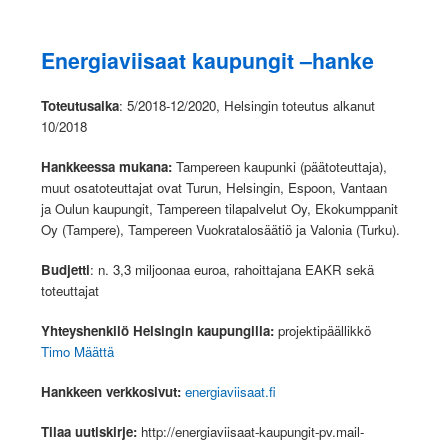
Energiaviisaat kaupungit –hanke
Toteutusaika
: 5/2018-12/2020, Helsingin toteutus alkanut
10/2018
Hankkeessa mukana:
Tampereen kaupunki (päätoteuttaja),
muut osatoteuttajat ovat Turun, Helsingin, Espoon, Vantaan
ja Oulun kaupungit, Tampereen tilapalvelut Oy, Ekokumppanit
Oy (Tampere), Tampereen Vuokratalosäätiö ja Valonia (Turku).
Budjetti
: n. 3,3 miljoonaa euroa, rahoittajana EAKR sekä
toteuttajat
Yhteyshenkilö Helsingin kaupungilla:
projektipäällikkö
Timo Määttä
Hankkeen verkkosivut:
energiaviisaat.fi
Tilaa uutiskirje:
http://energiaviisaat-kaupungit-pv.mail-