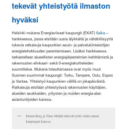
tekevät yhteistyötä ilmaston
hyväksi
Helsinki mukana Energiaviisaat kaupungit (EKAT)
6aika
–
hankkeessa, jossa etsitään uusia älykkäitä ja vähähiilisyyttä
tukevia ratkaisuja kaupunkien asuin- ja palvelukiinteistöjen
energiatehokkuuden parantamiseen. Lisäksi hankkeessa
tarkastellaan alueellisten energiajärjestelmien kehittämistä ja
rakennusten elinkaari- sekä 0-energiakortteleiden
suunnittelua. Mukana toteuttamassa ovat myös muut
Suomen suurimmat kaupungit: Turku, Tampere, Oulu, Espoo
ja Vantaa. Yhteistyö kaupunkien välillä on jokapäiväistä.
Ratkaisuja etsitään yhteistyössä rakennusten käyttäjien,
alueiden asukkaiden, yritysten ja muiden energia-alan
asiantuntijoiden kanssa.
Emma Berg ja Timo Määttä tekevät työtä viiden muun
kaupungin kanssa.