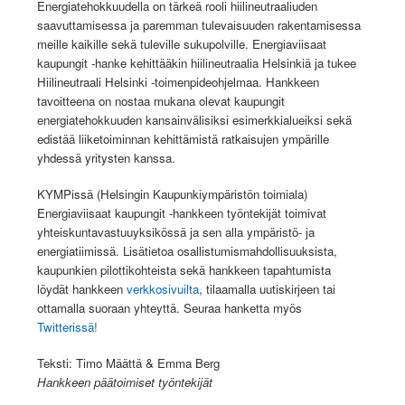
Energiatehokkuudella on tärkeä rooli hiilineutraaliuden
saavuttamisessa ja paremman tulevaisuuden rakentamisessa
meille kaikille sekä tuleville sukupolville. Energiaviisaat
kaupungit -hanke kehittääkin hiilineutraalia Helsinkiä ja tukee
Hiilineutraali Helsinki -toimenpideohjelmaa. Hankkeen
tavoitteena on nostaa mukana olevat kaupungit
energiatehokkuuden kansainvälisiksi esimerkkialueiksi sekä
edistää liiketoiminnan kehittämistä ratkaisujen ympärille
yhdessä yritysten kanssa.
KYMPissä (Helsingin Kaupunkiympäristön toimiala)
Energiaviisaat kaupungit -hankkeen työntekijät toimivat
yhteiskuntavastuuyksikössä ja sen alla ympäristö- ja
energiatiimissä. Lisätietoa osallistumismahdollisuuksista,
kaupunkien pilottikohteista sekä hankkeen tapahtumista
löydät hankkeen
verkkosivuilta
, tilaamalla uutiskirjeen tai
ottamalla suoraan yhteyttä. Seuraa hanketta myös
Twitterissä!
Teksti: Timo Määttä & Emma Berg
Hankkeen päätoimiset työntekijät