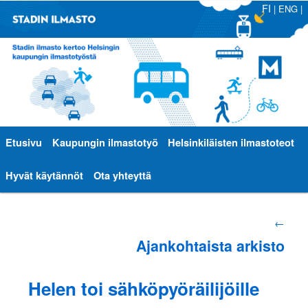
FI
|
ENG
|
Päävalikko
Etusivu
Siirry
Siirry
Kaupungin ilmastotyö
Helsinkiläisten ilmastoteot
sisältöön
toissijaiseen
Hyvät käytännöt
Ota yhteyttä
sisältöön
Artikkelien
←
Ajankohtaista arkisto
selaus
Helen toi sähköpyöräilijöille