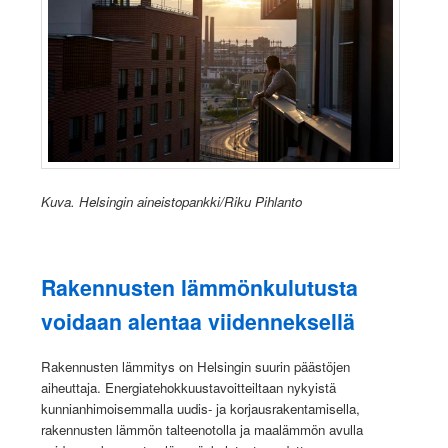
Kuva. Helsingin aineistopankki/Riku Pihlanto
Rakennusten lämmönkulutusta
voidaan alentaa viidenneksellä
Rakennusten lämmitys on Helsingin suurin päästöjen
aiheuttaja. Energiatehokkuustavoitteiltaan nykyistä
kunnianhimoisemmalla uudis- ja korjausrakentamisella,
rakennusten lämmön talteenotolla ja maalämmön avulla