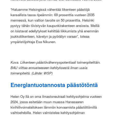
“Haluamme Helsingissä vähentää liikenteen päästöjä
kansallista tasoa ripeämmin: 69 prosenttia vuoteen 2035
mennessä, kun valtion tavoite on 50 prosenttia. Helsinki
pystyy tähän tiivistyvän kaupunkirakenteen ansiosta. Meillä
on loistavat edellytykset kehittää liikkumista yhä enemmän
joukkoliikenteen, kävelyn ja pyöräilyn varaan”, toteaa
ympäristöjohtaja Esa Nikunen.
Kuva. Liikenteen päästövähennyspotentiaali toimenpiteittäin.
BAU viittaa ennusteeseen kehityksestä ilman uusia
toimenpiteitä. (Lähde: WSP)
Energiantuotannosta päästötöntä
Helen Oy:llä on oma ilmastoneutraali kehitysohjelma vuoteen
2024, jossa esitetään muun muassa Hanasaaren
kivihiilivoimalaitoksen lämmön korvaamista päästöttömillä
vaihtoehdoilla. Helen valmistelee kehitysohjelman