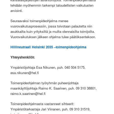
tehdään myöhemmin tarkempi taloudellisten vaikutusten
arviointi.
Seuraavaksi toimenpideohjelma menee
vuorovaikutusprosessiin, jossa toivotaan palautetta niin
asukkailta kuin yrityksiltä ja muilta olennaisilta toimijoilta.
Vuorovaikutuksen jälkeen ohjelma tulee päätöksentekoon.
Hiilineutraali Helsinki 2035 –toimenpideohjelma
Yhteyshenkilöt:
Ympäristöjohtaja Esa Nikunen, puh. 040 504 5175,
esa.nikunen@hel.fi
Toimenpideohjelman työryhmän puheenjohtaja
maankäyttöjohtaja Raimo K. Saarinen, puh. 09 310 38801,
raimo.k.saarinen@hel.fi
Toimenpideohjelmasta vastanneet sihteerit:
Ympäristötarkastaja Jari Viinanen, puh. 09 310 31519,