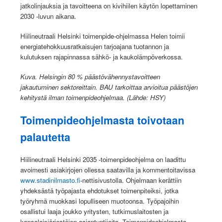
jatkolinjauksia ja tavoitteena on kivihiilen käytön lopettaminen
2030 -luvun aikana.
Hiilineutraali Helsinki toimenpide-ohjelmassa Helen toimii
energiatehokkuusratkaisujen tarjoajana tuotannon ja
kulutuksen rajapinnassa sähkö- ja kaukolämpöverkossa.
Kuva. Helsingin 80 % päästövähennystavoitteen
jakautuminen sektoreittain. BAU tarkoittaa arvioitua päästöjen
kehitystä ilman toimenpideohjelmaa. (Lähde: HSY)
Toimenpideohjelmasta toivotaan
palautetta
Hiilineutraali Helsinki 2035 -toimenpideohjelma on laadittu
avoimesti asiakirjojen ollessa saatavilla ja kommentoitavissa
www.stadinilmasto.fi
-nettisivustolla. Ohjelmaan kerättiin
yhdeksästä työpajasta ehdotukset toimenpiteiksi, jotka
työryhmä muokkasi lopulliseen muotoonsa. Työpajoihin
osallistui laaja joukko yritysten, tutkimuslaitosten ja
kansalaisjärjestöjen asiantuntijoita. Toimenpideohjelmasta