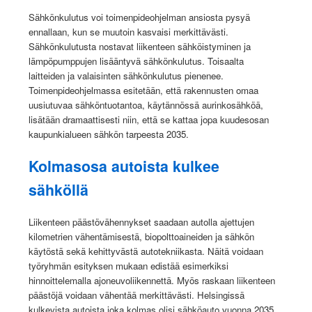
Sähkönkulutus voi toimenpideohjelman ansiosta pysyä
ennallaan, kun se muutoin kasvaisi merkittävästi.
Sähkönkulutusta nostavat liikenteen sähköistyminen ja
lämpöpumppujen lisääntyvä sähkönkulutus. Toisaalta
laitteiden ja valaisinten sähkönkulutus pienenee.
Toimenpideohjelmassa esitetään, että rakennusten omaa
uusiutuvaa sähköntuotantoa, käytännössä aurinkosähköä,
lisätään dramaattisesti niin, että se kattaa jopa kuudesosan
kaupunkialueen sähkön tarpeesta 2035.
Kolmasosa autoista kulkee
sähköllä
Liikenteen päästövähennykset saadaan autolla ajettujen
kilometrien vähentämisestä, biopolttoaineiden ja sähkön
käytöstä sekä kehittyvästä autotekniikasta. Näitä voidaan
työryhmän esityksen mukaan edistää esimerkiksi
hinnoittelemalla ajoneuvoliikennettä. Myös raskaan liikenteen
päästöjä voidaan vähentää merkittävästi. Helsingissä
kulkevista autoista joka kolmas olisi sähköauto vuonna 2035.