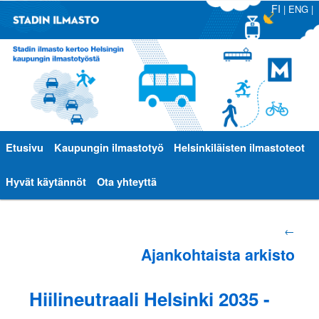
FI
|
ENG
|
Päävalikko
Etusivu
Siirry
Siirry
Kaupungin ilmastotyö
Helsinkiläisten ilmastoteot
sisältöön
toissijaiseen
Hyvät käytännöt
Ota yhteyttä
sisältöön
Artikkelien
←
Ajankohtaista arkisto
selaus
Hiilineutraali Helsinki 2035 -