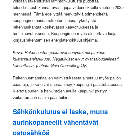
voidaan rakennusten lämmönkulutusta pudottaa
taloudellisesti kannattavasti jopa viidenneksellä vuoteen 2035
mennessä. Tämä edellyttää merkittäviä toimenpiteitä
kaupungin omassa rakentamisessa, yksityistä
rakennuskantaa koskevassa kaavoituksessa ja
tontinluovutuksessa. Kaupungin on myös aloitettava laaja
korjausrakentamisen energiatehokkuusohjelma.
Kuva. Rakennusten päästövähennystoimenpiteiden
kustannustehokkuus. Negatiiviset luvut ovat taloudellisesti
kannattavia. (Lähde: Gaia Consulting Oy)
Rakennusmateriaalien valmistuksesta aiheutuu myös paljon
päästöjä, jotka eivät suoraan näy kaupungin päästötaseessa.
Kiertotalouden ja hankintojen avulla kaupunki pystyy
vaikuttamaan näihin päästöihin.
Sähkönkulutus ei laske, mutta
aurinkopaneelit vähentävät
ostosähköä