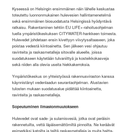
Kyseessä on Helsingin ensimmäinen näin lähelle keskustaa
toteutettu luonnonmukainen hulevesien hallintamenetelmä
sekä ensimmäinen biosuodatusta Helsingissä hyödyntävä
ratkaisu. Rakentaminen tehtiin EU LIFE+-rahoitusohjelman
tuella ympäristökeskuksen CITYWATER-hankkeen toimesta.
Hulevedet johdetaan ensin kivettyyn viivytysaltaaseen, joka
poistaa vedestä kiintoainetta. Sen jälkeen vesi ohjautuu
ravinteita ja raskasmetalleja sitovalle alueelle, joissa
suodatukseen käytetään tulvaniittyä ja kosteikkokasveja
sekä niiden alla olevia useita hiekkakerroksia
.
Ympäristökeskus on yhteistyössä rakennusviraston kanssa
käynnistänyt vedenlaadun seurantaohjelman. Alustavien
tulosten mukaan suodatusalue pidättää kiintoainetta,
ravinteita ja raskasmetalleja.
Sopeutuminen ilmastonmuutokseen
Hulevedet ovat sade- ja sulamisvesiä, jotka ovat peräisin
rakennetuilta, vettä läpäisemättömiltä pinnoilta. Ne keräävät
esimerkiksi katoilta ja teiltä raskasmetalleja ja muita haitta-