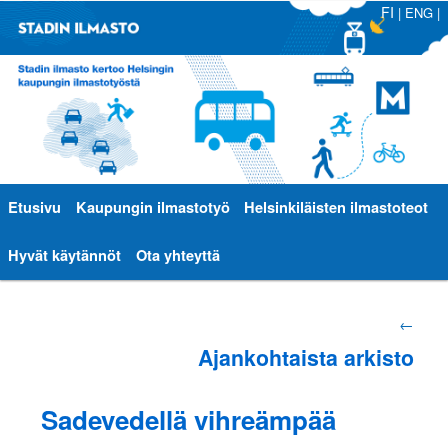
FI
|
ENG
|
Päävalikko
Etusivu
Siirry
Siirry
Kaupungin ilmastotyö
Helsinkiläisten ilmastoteot
sisältöön
toissijaiseen
Hyvät käytännöt
Ota yhteyttä
sisältöön
Artikkelien
←
Ajankohtaista arkisto
selaus
Sadevedellä vihreämpää