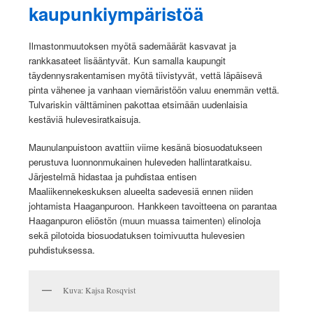
kaupunkiympäristöä
Ilmastonmuutoksen myötä sademäärät kasvavat ja
rankkasateet lisääntyvät. Kun samalla kaupungit
täydennysrakentamisen myötä tiivistyvät, vettä läpäisevä
pinta vähenee ja vanhaan viemäristöön valuu enemmän vettä.
Tulvariskin välttäminen pakottaa etsimään uudenlaisia
kestäviä hulevesiratkaisuja.
Maunulanpuistoon avattiin viime kesänä biosuodatukseen
perustuva luonnonmukainen huleveden hallintaratkaisu.
Järjestelmä hidastaa ja puhdistaa entisen
Maaliikennekeskuksen alueelta sadevesiä ennen niiden
johtamista Haaganpuroon. Hankkeen tavoitteena on parantaa
Haaganpuron eliöstön (muun muassa taimenten) elinoloja
sekä pilotoida biosuodatuksen toimivuutta hulevesien
puhdistuksessa.
Kuva: Kajsa Rosqvist