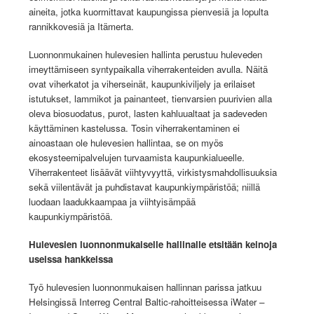
aineita, jotka kuormittavat kaupungissa pienvesiä ja lopulta
rannikkovesiä ja Itämerta.
Luonnonmukainen hulevesien hallinta perustuu huleveden
imeyttämiseen syntypaikalla viherrakenteiden avulla. Näitä
ovat viherkatot ja viherseinät, kaupunkiviljely ja erilaiset
istutukset, lammikot ja painanteet, tienvarsien puurivien alla
oleva biosuodatus, purot, lasten kahluualtaat ja sadeveden
käyttäminen kastelussa. Tosin viherrakentaminen ei
ainoastaan ole hulevesien hallintaa, se on myös
ekosysteemipalvelujen turvaamista kaupunkialueelle.
Viherrakenteet lisäävät viihtyvyyttä, virkistysmahdollisuuksia
sekä viilentävät ja puhdistavat kaupunkiympäristöä; niillä
luodaan laadukkaampaa ja viihtyisämpää
kaupunkiympäristöä.
Hulevesien luonnonmukaiselle hallinalle etsitään keinoja
useissa hankkeissa
Työ hulevesien luonnonmukaisen hallinnan parissa jatkuu
Helsingissä Interreg Central Baltic-rahoitteisessa iWater –