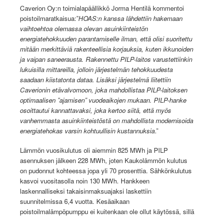
Caverion Oy:n toimialapäällikkö Jorma Hentilä kommentoi
poistoilmaratkaisua:”
HOAS:n kanssa lähdettiin hakemaan
vaihtoehtoa olemassa olevan asuinkiinteistön
energiatehokkuuden parantamiselle ilman, että olisi suoritettu
mitään merkittäviä rakenteellisia korjauksia, kuten ikkunoiden
ja vaipan saneerausta. Rakennettu PILP-laitos varustettiinkin
lukuisilla mittareilla, jolloin järjestelmän tehokkuudesta
saadaan kiistatonta dataa. Lisäksi järjestelmä liitettiin
Caverionin etävalvomoon, joka mahdollistaa PILP-laitoksen
optimaalisen ”ajamisen” vuodeaikojen mukaan. PILP-hanke
osoittautui kannattavaksi, joka kertoo siitä, että myös
vanhemmasta asuinkiinteistöstä on mahdollista modernisoida
energiatehokas varsin kohtuullisin kustannuksia
.”
Lämmön vuosikulutus oli aiemmin 825 MWh ja PILP
asennuksen jälkeen 228 MWh, joten Kaukolämmön kulutus
on pudonnut kohteessa jopa yli 70 prosenttia. Sähkönkulutus
kasvoi vuositasolla noin 130 MWh. Hankkeen
laskennalliseksi takaisinmaksuajaksi laskettiin
suunnitelmissa 6,4 vuotta. Kesäaikaan
poistoilmalämpöpumppu ei kuitenkaan ole ollut käytössä, sillä