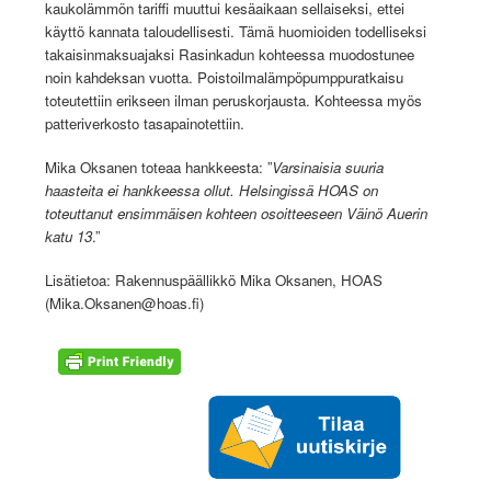
kaukolämmön tariffi muuttui kesäaikaan sellaiseksi, ettei
käyttö kannata taloudellisesti. Tämä huomioiden todelliseksi
takaisinmaksuajaksi Rasinkadun kohteessa muodostunee
noin kahdeksan vuotta. Poistoilmalämpöpumppuratkaisu
toteutettiin erikseen ilman peruskorjausta. Kohteessa myös
patteriverkosto tasapainotettiin.
Mika Oksanen toteaa hankkeesta: ”
Varsinaisia suuria
haasteita ei hankkeessa ollut. Helsingissä HOAS on
toteuttanut ensimmäisen kohteen osoitteeseen Väinö Auerin
katu 13
.”
Lisätietoa: Rakennuspäällikkö Mika Oksanen, HOAS
(
Mika.Oksanen@hoas.fi
)