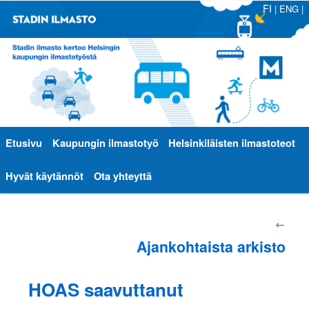
FI
|
ENG
|
Päävalikko
Etusivu
Siirry
Siirry
Kaupungin ilmastotyö
Helsinkiläisten ilmastoteot
sisältöön
toissijaiseen
Hyvät käytännöt
Ota yhteyttä
sisältöön
Artikkelien
←
Ajankohtaista arkisto
selaus
HOAS saavuttanut