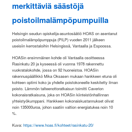
merkittäviä säästöjä
poistoilmalämpöpumpuilla
Helsingin seudun opiskelija-asuntosäätiö HOAS on asentanut
poistoilmalämpöpumppuja (PILP) vuoden 2011 jälkeen
useisiin kerrostaloihin Helsingissä, Vantaalla ja Espoossa.
HOASin ensimmäinen kohde oli Vantaalla osoitteessa
Rasinkatu 20 ja kyseessä oli vuonna 1978 rakennettu
vuokratalokohde, jossa on 92 huoneistoa. HOASin
rakennuspäällikkö Mika Oksasen mukaan hankkeen etuna oli
kohteen optimi koko ja yhdelle poistokoneelle keskitetty ilman
poisto. Lämmön talteenottoratkaisun toimitti Caverion
kokonaisratkaisuna, joka on HOASin kiinteistönhallinnan
yhteistyökumppani. Hankkeen kokonaiskustannukset olivat
noin 135000uroa, johon saatiin valtion energiatukea noin 10
%.
Kuva:
https://www.hoas.fi/kohteet/rasinkatu-20/