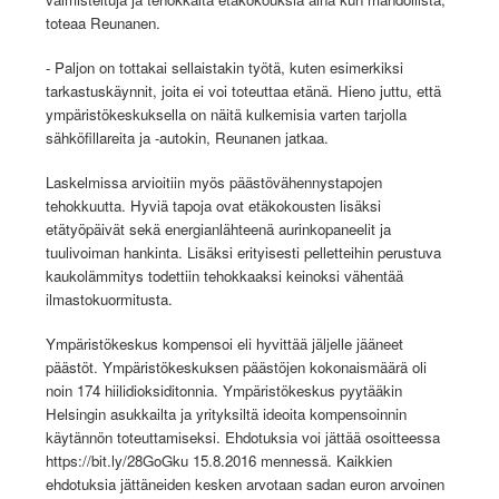
toteaa Reunanen.
- Paljon on tottakai sellaistakin työtä, kuten esimerkiksi
tarkastuskäynnit, joita ei voi toteuttaa etänä. Hieno juttu, että
ympäristökeskuksella on näitä kulkemisia varten tarjolla
sähköfillareita ja -autokin, Reunanen jatkaa.
Laskelmissa arvioitiin myös päästövähennystapojen
tehokkuutta. Hyviä tapoja ovat etäkokousten lisäksi
etätyöpäivät sekä energianlähteenä aurinkopaneelit ja
tuulivoiman hankinta. Lisäksi erityisesti pelletteihin perustuva
kaukolämmitys todettiin tehokkaaksi keinoksi vähentää
ilmastokuormitusta.
Ympäristökeskus kompensoi eli hyvittää jäljelle jääneet
päästöt. Ympäristökeskuksen päästöjen kokonaismäärä oli
noin 174 hiilidioksiditonnia. Ympäristökeskus pyytääkin
Helsingin asukkailta ja yrityksiltä ideoita kompensoinnin
käytännön toteuttamiseksi. Ehdotuksia voi jättää osoitteessa
https://bit.ly/28GoGku 15.8.2016 mennessä. Kaikkien
ehdotuksia jättäneiden kesken arvotaan sadan euron arvoinen