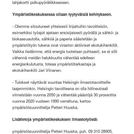
lahjakortti polkupyöräliikkeeseen.
Ympäristökeskuksessa ollaan tyytyväisiä kehitykseen.
- Olemme sitoutuneet yhteisesti linjattuihin tavoitteisiin,
esimerkiksi työajot ajetaan ensisijaisesti pyörällä ja sähkö- ja
biokaasuautolla, sähköä ja paperia säästetään ja
ympäristötyön tukena ovat viraston aktiiviset ekotukihenkilöt.
Vaikka tiedämme, että energia tuotetaan puhtaasti, se ei silti
vähennä meidän halukkuutta vähentää edelleen
energiankulutusta, toteaa ympäristötarkastaja ja
ekotukihenkilö Jari Viinanen.
- Tulokset näyttävät suuntaa Helsingin ilmastotavoitteille
laajemminkin. Helsingin tavoitteena on olla hiilineutraali
viimeistään vuonna 2050 ja vähentää päästöjä 30 prosenttia
vuonna 2020 vuoteen 1990 verrattuna, kertoo
ympäristösuunnittelija Petteri Huuska.
Lisätietoja ympäristökeskuksen ilmastotyöstä:
ympäristösuunnittelija Petteri Huuska, puh. 09 310 28905,