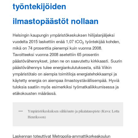
työntekijöiden
ilmastopäästöt nollaan
Helsingin kaupungin ympäristökeskuksen hiilijalanjäljeksi
vuodelta 2015 laskettiin enää 1,07 tCO
työntekijää kohden,
2
mikä on 74 prosenttia pienempi kuin vuonna 2008.
Tavoitteeksi vuonna 2008 asetettiin 65 prosentin
päästövähennykset, joten ne on saavutettu kirkkaasti. Suurin
päästövähennys tulee energiankulutuksesta, sillä Viikin
ympäristötalo on aiempia toimitiloja energiatehokkaampi ja
käytetty energia on aiempaa ilmastoystävällisempää. Hyviä
tuloksia saatiin myös esimerkiksi työmatkaliikkumisessa ja
etäkokousten määrässä.
Ympäristökeskuksen sähköauto ja pikalatauspiste (Kuva: Lotta
Henriksson)
Laskennan toteuttivat Metropolia-ammattikorkeakoulun