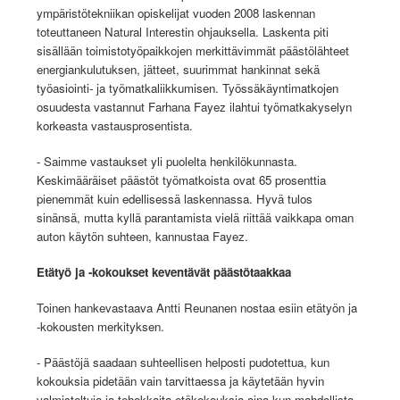
ympäristötekniikan opiskelijat vuoden 2008 laskennan
toteuttaneen Natural Interestin ohjauksella. Laskenta piti
sisällään toimistotyöpaikkojen merkittävimmät päästölähteet
energiankulutuksen, jätteet, suurimmat hankinnat sekä
työasiointi- ja työmatkaliikkumisen. Työssäkäyntimatkojen
osuudesta vastannut Farhana Fayez ilahtui työmatkakyselyn
korkeasta vastausprosentista.
- Saimme vastaukset yli puolelta henkilökunnasta.
Keskimääräiset päästöt työmatkoista ovat 65 prosenttia
pienemmät kuin edellisessä laskennassa. Hyvä tulos
sinänsä, mutta kyllä parantamista vielä riittää vaikkapa oman
auton käytön suhteen, kannustaa Fayez.
Etätyö ja -kokoukset keventävät päästötaakkaa
Toinen hankevastaava Antti Reunanen nostaa esiin etätyön ja
-kokousten merkityksen.
- Päästöjä saadaan suhteellisen helposti pudotettua, kun
kokouksia pidetään vain tarvittaessa ja käytetään hyvin
valmisteltuja ja tehokkaita etäkokouksia aina kun mahdollista,