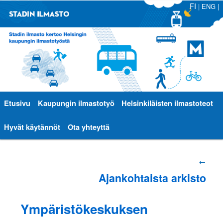
FI
|
ENG
|
Päävalikko
Etusivu
Siirry
Siirry
Kaupungin ilmastotyö
Helsinkiläisten ilmastoteot
sisältöön
toissijaiseen
Hyvät käytännöt
Ota yhteyttä
sisältöön
Artikkelien
←
Ajankohtaista arkisto
selaus
Ympäristökeskuksen