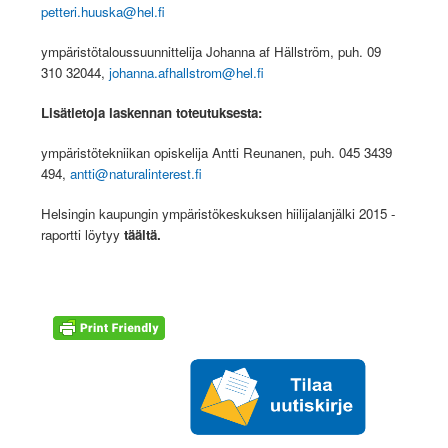
petteri.huuska@hel.fi
ympäristötaloussuunnittelija Johanna af Hällström, puh. 09
310 32044,
johanna.afhallstrom@hel.fi
Lisätietoja laskennan toteutuksesta:
ympäristötekniikan opiskelija Antti Reunanen, puh. 045 3439
494,
antti@naturalinterest.fi
Helsingin kaupungin ympäristökeskuksen hiilijalanjälki 2015 -
raportti löytyy
täältä.