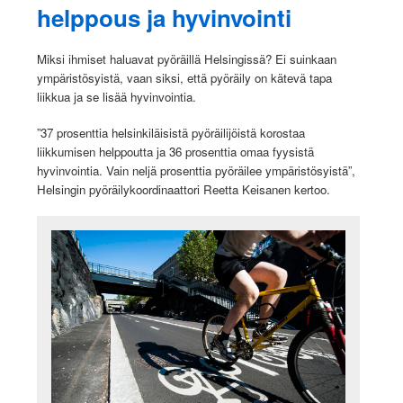
helppous ja hyvinvointi
Miksi ihmiset haluavat pyöräillä Helsingissä? Ei suinkaan
ympäristösyistä, vaan siksi, että pyöräily on kätevä tapa
liikkua ja se lisää hyvinvointia.
”37 prosenttia helsinkiläisistä pyöräilijöistä korostaa
liikkumisen helppoutta ja 36 prosenttia omaa fyysistä
hyvinvointia. Vain neljä prosenttia pyöräilee ympäristösyistä”,
Helsingin pyöräilykoordinaattori Reetta Keisanen kertoo.