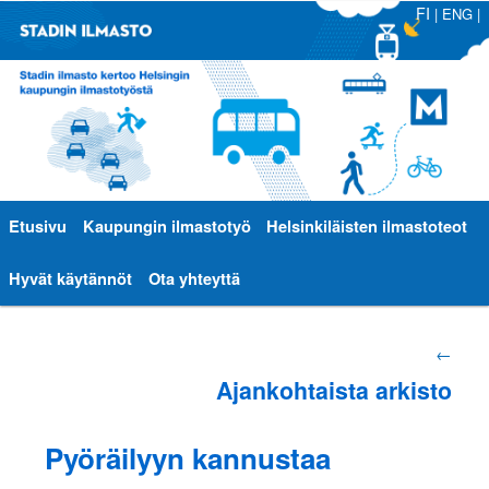
FI
|
ENG
|
Päävalikko
Etusivu
Siirry
Siirry
Kaupungin ilmastotyö
Helsinkiläisten ilmastoteot
sisältöön
toissijaiseen
Hyvät käytännöt
Ota yhteyttä
sisältöön
Artikkelien
←
Ajankohtaista arkisto
selaus
Pyöräilyyn kannustaa