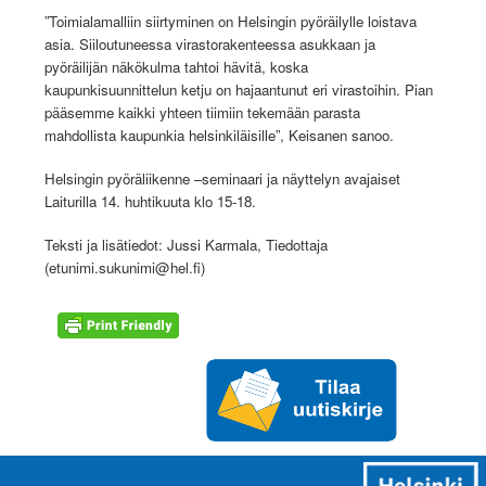
”Toimialamalliin siirtyminen on Helsingin pyöräilylle loistava
asia. Siiloutuneessa virastorakenteessa asukkaan ja
pyöräilijän näkökulma tahtoi hävitä, koska
kaupunkisuunnittelun ketju on hajaantunut eri virastoihin. Pian
pääsemme kaikki yhteen tiimiin tekemään parasta
mahdollista kaupunkia helsinkiläisille”, Keisanen sanoo.
Helsingin pyöräliikenne –seminaari ja näyttelyn avajaiset
Laiturilla 14. huhtikuuta klo 15-18.
Teksti ja lisätiedot: Jussi Karmala, Tiedottaja
(
etunimi.sukunimi@hel.fi
)