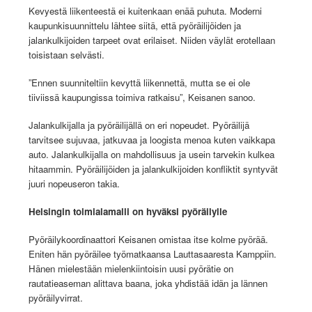
Kevyestä liikenteestä ei kuitenkaan enää puhuta. Moderni
kaupunkisuunnittelu lähtee siitä, että pyöräilijöiden ja
jalankulkijoiden tarpeet ovat erilaiset. Niiden väylät erotellaan
toisistaan selvästi.
”Ennen suunniteltiin kevyttä liikennettä, mutta se ei ole
tiiviissä kaupungissa toimiva ratkaisu”, Keisanen sanoo.
Jalankulkijalla ja pyöräilijällä on eri nopeudet. Pyöräilijä
tarvitsee sujuvaa, jatkuvaa ja loogista menoa kuten vaikkapa
auto. Jalankulkijalla on mahdollisuus ja usein tarvekin kulkea
hitaammin. Pyöräilijöiden ja jalankulkijoiden konfliktit syntyvät
juuri nopeuseron takia.
Helsingin toimialamalli on hyväksi pyöräilylle
Pyöräilykoordinaattori Keisanen omistaa itse kolme pyörää.
Eniten hän pyöräilee työmatkaansa Lauttasaaresta Kamppiin.
Hänen mielestään mielenkiintoisin uusi pyörätie on
rautatieaseman alittava baana, joka yhdistää idän ja lännen
pyöräilyvirrat.