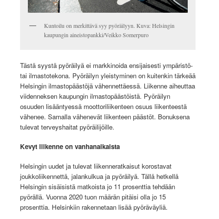
Kuntoilu on merkittävä syy pyöräilyyn. Kuva: Helsingin
kaupungin aineistopankki/Veikko Somerpuro
Tästä syystä pyöräilyä ei markkinoida ensijaisesti ympäristö-
tai ilmastotekona. Pyöräilyn yleistyminen on kuitenkin tärkeää
Helsingin ilmastopäästöjä vähennettäessä. Liikenne aiheuttaa
viidenneksen kaupungin ilmastopäästöistä. Pyöräilyn
osuuden lisääntyessä moottoriliikenteen osuus liikenteestä
vähenee. Samalla vähenevät liikenteen päästöt. Bonuksena
tulevat terveyshaitat pyöräilijöille.
Kevyt liikenne on vanhanaikaista
Helsingin uudet ja tulevat liikenneratkaisut korostavat
joukkoliikennettä, jalankulkua ja pyöräilyä. Tällä hetkellä
Helsingin sisäisistä matkoista jo 11 prosenttia tehdään
pyörällä. Vuonna 2020 tuon määrän pitäisi olla jo 15
prosenttia. Helsinkiin rakennetaan lisää pyöräväyliä.