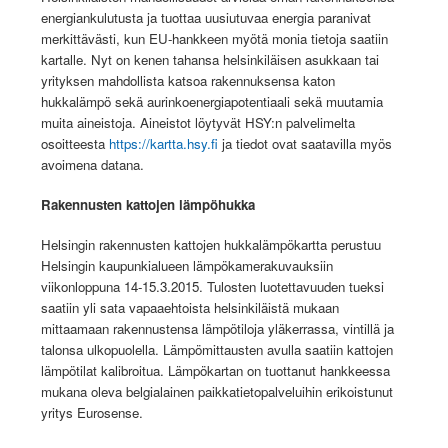
energiankulutusta ja tuottaa uusiutuvaa energia paranivat
merkittävästi, kun EU-hankkeen myötä monia tietoja saatiin
kartalle. Nyt on kenen tahansa helsinkiläisen asukkaan tai
yrityksen mahdollista katsoa rakennuksensa katon
hukkalämpö sekä aurinkoenergiapotentiaali sekä muutamia
muita aineistoja. Aineistot löytyvät HSY:n palvelimelta
osoitteesta
https://kartta.hsy.fi
ja tiedot ovat saatavilla myös
avoimena datana.
Rakennusten kattojen lämpöhukka
Helsingin rakennusten kattojen hukkalämpökartta perustuu
Helsingin kaupunkialueen lämpökamerakuvauksiin
viikonloppuna 14-15.3.2015. Tulosten luotettavuuden tueksi
saatiin yli sata vapaaehtoista helsinkiläistä mukaan
mittaamaan rakennustensa lämpötiloja yläkerrassa, vintillä ja
talonsa ulkopuolella. Lämpömittausten avulla saatiin kattojen
lämpötilat kalibroitua. Lämpökartan on tuottanut hankkeessa
mukana oleva belgialainen paikkatietopalveluihin erikoistunut
yritys Eurosense.