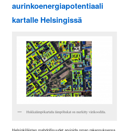
aurinkoenergiapotentiaali
kartalle Helsingissä
Hukkalämpökartalla lämpöhukat on merkitty värikoodilla.
Helsinkiläisten mahdollisuudet arvioida oman rakennuksensa