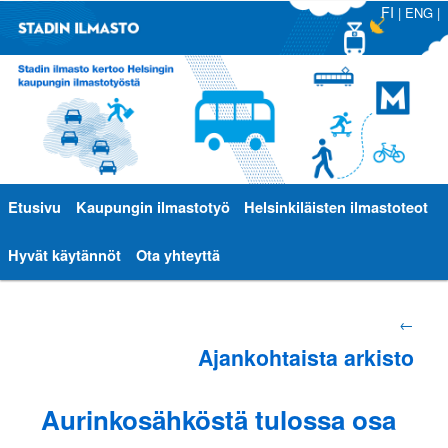
FI
|
ENG
|
Päävalikko
Etusivu
Siirry
Siirry
Kaupungin ilmastotyö
Helsinkiläisten ilmastoteot
sisältöön
toissijaiseen
Hyvät käytännöt
Ota yhteyttä
sisältöön
Artikkelien
←
Ajankohtaista arkisto
selaus
Aurinkosähköstä tulossa osa