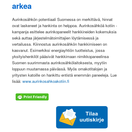
arkea
Aurinkosähkön potentiaali Suomessa on merkittävä, hinnat
ovat laskeneet ja hankinta on helppoa. Aurinkosähköä kotiin -
kampanja esittelee aurinkopaneelit hankkineiden kokemuksia
sekä auttaa järjestelmätoimittajien löytämisessä ja
vertailussa. Kiinnostus aurinkosähkön hankkimiseen on
kasvanut. Esimerkiksi energiayhtiön tuotteistus, jossa
yksityishenkilöt pääsivät hankkimaan nimikkopaneelinsa
Suomen suurimmasta aurinkosähkölaitoksesta, myytiin
loppuun muutamassa päivässä. Myös omakotitalojen ja
yritysten katoille on hankittu entistä enemmän paneeleja. Lue
lisää:
www.aurinkosahkoakotiin.fi