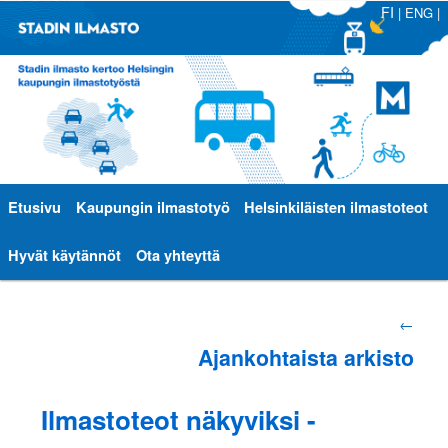
FI
|
ENG
|
Päävalikko
Etusivu
Siirry
Siirry
Kaupungin ilmastotyö
Helsinkiläisten ilmastoteot
sisältöön
toissijaiseen
Hyvät käytännöt
Ota yhteyttä
sisältöön
Artikkelien
←
Ajankohtaista arkisto
selaus
Ilmastoteot näkyviksi -