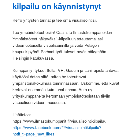
kilpailu on käynnistynyt
Kerro yritysten tarinat ja tee oma visualisointisi.
Tuo ympäristöteot esiin! Osallistu Ilmastokumppaneiden
Ympäristöteot näkyväksi -kilpailuun toteuttamallasi
videomuotoisella visualisoinnilla ja voita Pelagon
kaupunkipyörä! Parhaat työt tulevat myös näkymään
Helsingin katukuvassa.
Kumppaniyritykset Itella, VR, Gasum ja LähiTapiola antavat
käyttöösi dataa siitä, miten he toteuttavat
ympäristönäkökulmaa toiminnassaan. Uskomme, että kuvat
kertovat enemmän kuin tuhat sanaa. Auta nyt
yrityskumppaneita kertomaan ympäristöteoistaan tiiviin
visuaalisen videon muodossa.
Lisätietoa:
https://www.ilmastokumppanit.fi/visualisointikilpailu/,
https://www.facebook.com/#!/visualisointikilpailu?
notif_t=page_new_likes