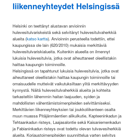
liikenneyhteydet Helsingissä
Helsinki on teettänyt alustavan arvioinnin
hulevesitulvariskeistä sekä selvitänyt hulevesitulvaherkkiä
alueita (
katso kartta
). Arvioinnin perusteella todettiin, ettei
kaupungissa ole lain (620/2010) mukaisia merkittäviä
hulevesitulvariskialueita. Kuitenkin alueella on ilmennyt
lukuisia hulevesitulvia, jotka ovat aiheuttaneet oleellistakin
haittaa kaupungin toiminnoille.
Helsingissä on tapahtunut lukuisia hulevesitulvia, jotka ovat
aiheuttaneet oleellistakin haittaa kaupungin toiminnoille tai
omaisuudelle mutteivät vaikutuksiltaan ylitä merkittävyyden
kynnystä. Näitä hulevesitulvaherkkiä alueita ja kohteita
tarkasteltiin lähemmin haitan laajuuden, syiden ja
mahdollisten vähentämistoimenpiteiden selvittämiseksi.
Merkittävien liikenneyhteyksien tai joukkoliikenteen osalta
muun muassa Pitäjänmäentien alikulkutie, Kapteeninkadun ja
Tehtaankadun risteys, Laajasalontie sekä Kaisaniemenkadun
ja Fabianinkadun risteys ovat todettu olevan tulvavesiherkkiä
alueita. Korjaustoimenpiteiden suunnittelua varten selvitys