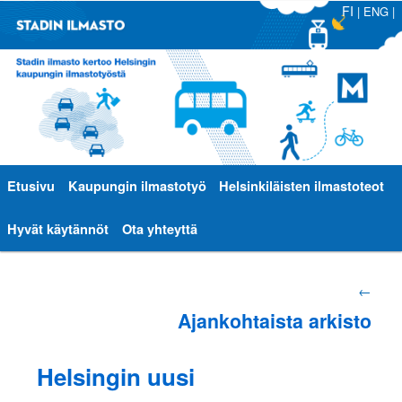
FI
|
ENG
|
Päävalikko
Etusivu
Siirry
Siirry
Kaupungin ilmastotyö
Helsinkiläisten ilmastoteot
sisältöön
toissijaiseen
Hyvät käytännöt
Ota yhteyttä
sisältöön
Artikkelien
←
Ajankohtaista arkisto
selaus
Helsingin uusi