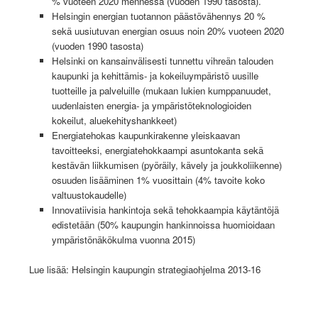
% vuoteen 2020 mennessä (vuoden 1990 tasosta).
Helsingin energian tuotannon päästövähennys 20 %
sekä uusiutuvan energian osuus noin 20% vuoteen 2020
(vuoden 1990 tasosta)
Helsinki on kansainvälisesti tunnettu vihreän talouden
kaupunki ja kehittämis- ja kokeiluympäristö uusille
tuotteille ja palveluille (mukaan lukien kumppanuudet,
uudenlaisten energia- ja ympäristöteknologioiden
kokeilut, aluekehityshankkeet)
Energiatehokas kaupunkirakenne yleiskaavan
tavoitteeksi, energiatehokkaampi asuntokanta sekä
kestävän liikkumisen (pyöräily, kävely ja joukkoliikenne)
osuuden lisääminen 1% vuosittain (4% tavoite koko
valtuustokaudelle)
Innovatiivisia hankintoja sekä tehokkaampia käytäntöjä
edistetään (50% kaupungin hankinnoissa huomioidaan
ympäristönäkökulma vuonna 2015)
Lue lisää: Helsingin kaupungin strategiaohjelma 2013-16