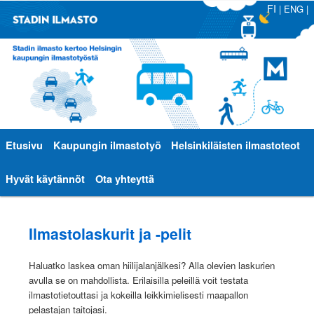
FI
|
ENG
|
Päävalikko
Etusivu
Siirry
Siirry
Kaupungin ilmastotyö
Helsinkiläisten ilmastoteot
sisältöön
toissijaiseen
Hyvät käytännöt
Ota yhteyttä
sisältöön
Ilmastolaskurit ja -pelit
Haluatko laskea oman hiilijalanjälkesi? Alla olevien laskurien
avulla se on mahdollista. Erilaisilla peleillä voit testata
ilmastotietouttasi ja kokeilla leikkimielisesti maapallon
pelastajan taitojasi.