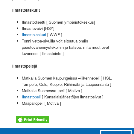
Ilmastolaskurit
Ilmastodieetti [ Suomen ympäristökeskus]
Ilmastoveivi [HSY]
Ilmastolaskuri
[ WWF ]
Tonni vetoa-sivuilla voit sitoutua omiin
päästövähennystekoihin ja katsoa, mitä muut ovat
luvanneet [ Ilmastoinfo ]
Ilmastopelejä
Matkalla Suomen kaupungeissa –liikennepeli [ HSL,
Tampere, Oulu, Kuopio, Riihimäki ja Lappeenranta ]
Matkalla Suomessa -peli [ Motiva ]
Ilmastopeli
[ Kansalaisjärjestöjen ilmastosivut ]
Maapallopeli [ Motiva ]