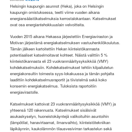
Helsingin kaupungin asunnot (Heka), joka on Helsingin
kaupungin omistuksessa, teetti viime vuoden aikana
energiansäästökatselmuksia kerrostalokantaan. Katselmukset
ovat osa energiantehokkuuslain velvoitteita.
Vuoden 2015 aikana Hekassa järjestettiin Energiaviraston ja
Motivan järjestämä energiakatselmuksen vastuuhenkilökoulutus.
Tämän jälkeen kartoitettiin Hekan kiinteistökannasta
potentiaaliset katselmoitavat kohteet. Näistä valittiin 5 %
kiinteistökannasta eli 23 vuokranmääritysyksikköä (VMY)
kohdekatselmuksiin. Kohdekatselmukset tehtiin kilpailutetun
energiakonsultin toimesta syys-lokakuussa ja tämän pohjalta
laadittiin kohdekatselmusraportit ja tiivistelmä sekä koko
konsernin energiakatselmus. Tuloksista raportoitiin
energiavirastolle.
Katselmukset kattoivat 23 vuokranmääritysyksikköä (VMY) ja
yhteensä 120 rakennusta. Katselmukset sisälsivät
asukaskyselyn, huoneistokäyntejä valikoituihin asuntoihin
(lämpötilat, hanavirtaamat, ilmanvaihto), kiinteistötekniikan
läpikäynnin, kaukolämmön tilausvesivirran tarkastelun sekä