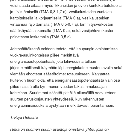
voisi saada aikaan myös ikkunoiden ja ovien kuntokartoituksella
ja tiivistämisellä (TMA 0,8-1,7 a), vesikalusteiden vuotojen
kartoituksella ja korjaamisella (TMA 0 a), vesikalusteiden
virtaamaa rajoittamalla (TMA 0,5-0,7 a), lämmitysverkoston
säätökäyrää laskemalla (TMA 0 a), sekä vesijohtoverkoston
painetasoa laskemalla (TMA 0,5 a).
Johtopäätöksenä voidaan todeta, että kaupungin omistamissa
vuokra-asuinkohteissa piilee merkittävä
energiansäästöpotentiaali, jota lähivuosina tullaan
järjestelmällisesti käymään läpi energiakatselmusten avulla sekä
viemään ehdotetut säästötoimet toteutukseen. Kannattaa
kuitenkin huomioida, että energiansäästöpotentiaalista vain osa
piilee näissä alle kymmenen vuoden takaisinmaksuajan
kohteissa. Suurimmat säästöt pitkällä aikavälillä saavutetaan
suurten peruskorjausten yhteydessä, kun rakennusten
energiaominaisuuksia pystytään merkittävästi parantamaan.
Tietoja Hekasta
Heka on suomen suurin asuntoja omistava yhtiö, jolla on