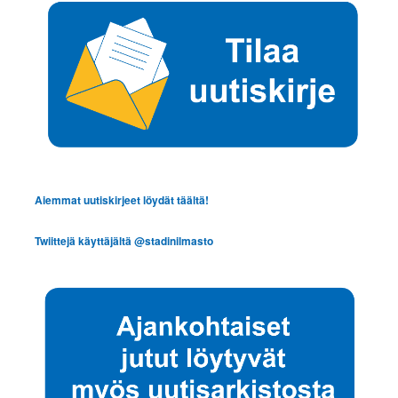
Aiemmat uutiskirjeet löydät täältä!
Twiittejä käyttäjältä @stadinilmasto