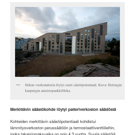
Hekan vuokrataloista löytyi suuri säästöpotentiaali. Kuva: Helsingin
kaupungin aineistopankki/Heka.
Merkittävin säästökohde löytyi patteriverkoston säädöstä
Kohteiden merkittävin säästöpotentiaali kohdistui
lämmitysverkoston perussäätöön ja termostaattiventtiileihin,
jonka takaisinmaksuaika on noin 4,3 vuotta. Suuria säästöjä