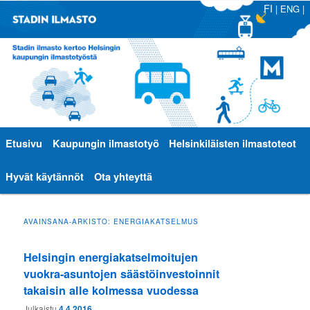
FI
|
ENG
|
Päävalikko
Etusivu
Siirry
Siirry
Kaupungin ilmastotyö
Helsinkiläisten ilmastoteot
sisältöön
toissijaiseen
Hyvät käytännöt
Ota yhteyttä
sisältöön
AVAINSANA-ARKISTO:
ENERGIAKATSELMUS
Helsingin energiakatselmoitujen
vuokra-asuntojen säästöinvestoinnit
takaisin alle kolmessa vuodessa
Julkaistu
4.4.2016