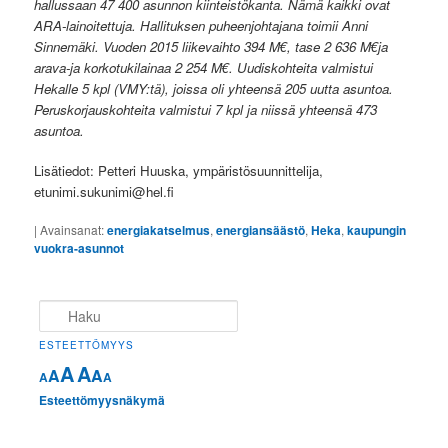
hallussaan 47 400 asunnon kiinteistökanta. Nämä kaikki ovat
ARA-lainoit
ettuja. Hallituksen puheenjohtajana toimii Anni
Sinnemäki. Vuoden 2015 liikevaihto 394 M€, tase 2 636 M€ja
arava-ja korkotukilainaa 2 254 M€. Uudiskohteita valmistui
Hekalle 5 kpl (VMY:tä), joissa oli yhteensä 205 uutta asuntoa.
Peruskorjauskohteita valmistui 7 kpl ja niissä yhteensä 473
asuntoa.
Lisätiedot: Petteri Huuska, ympäristösuunnittelija,
etunimi.sukunimi@hel.fi
|
Avainsanat:
energiakatselmus
,
energiansäästö
,
Heka
,
kaupungin
vuokra-asunnot
Haku
ESTEETTÖMYYS
A
A
A
A
A
A
Esteettömyysnäkymä