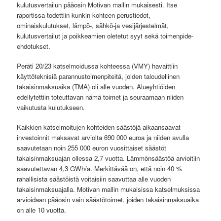
kulutusvertailun pääosin Motivan mallin mukaisesti. Itse
raportissa todettiin kunkin kohteen perustiedot,
ominaiskulutukset, lämpö-, sähkö-ja vesijärjestelmät,
kulutusvertailut ja poikkeamien oletetut syyt sekä toimenpide-
ehdotukset.
Peräti 20/23 katselmoidussa kohteessa (VMY) havaittiin
käyttöteknisiä parannustoimenpiteitä, joiden taloudellinen
takaisinmaksuaika (TMA) oli alle vuoden. Alueyhtiöiden
edellytettiin toteuttavan nämä toimet ja seuraamaan niiden
vaikutusta kulutukseen.
Kaikkien katselmoitujen kohteiden säästöjä aikaansaavat
investoinnit maksavat arviolta 690 000 euroa ja niiden avulla
saavutetaan noin 255 000 euron vuosittaiset säästöt
takaisinmaksuajan ollessa 2,7 vuotta. Lämmönsäästöä arvioitiin
saavutettavan 4,3 GWh/a. Merkittävää on, että noin 40 %
rahallisista säästöistä voitaisiin saavuttaa alle vuoden
takaisinmaksuajalla. Motivan mallin mukaisissa katselmuksissa
arvioidaan pääosin vain säästötoimet, joiden takaisinmaksuaika
on alle 10 vuotta.